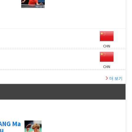
CHN
CHN
더 보기
ANG Ma
yu