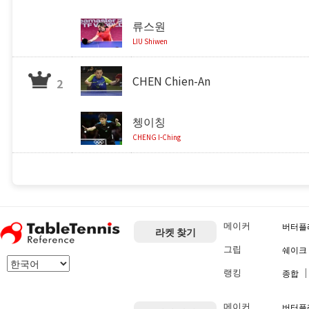
류스원
LIU Shiwen
CHEN Chien-An
2
쳉이칭
CHENG I-Ching
메이커
버터플
라켓 찾기
그립
쉐이크
랭킹
종합
메이커
버터플