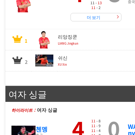
중국
11 -
13
11
- 2
더 보기
리앙징쿤
1
LIANG Jingkun
쉬신
2
XU Xin
여자 싱글
여자 싱글
하이라이트：
4
0
11
- 8
W
11
- 9
첸멩
11
- 4
n
중국