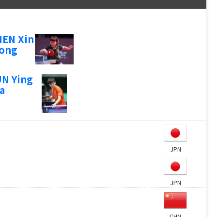
EN Xin
ong
N Ying
a
JPN
JPN
CHN