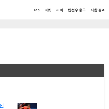
Top
라켓
러버
탑선수 용구
시합 결과
신