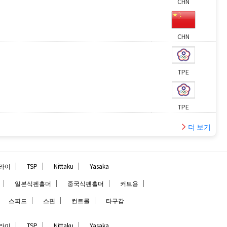
CHN
CHN
TPE
TPE
더 보기
｜
｜
｜
라이
TSP
Nittaku
Yasaka
｜
｜
｜
｜
일본식펜홀더
중국식펜홀더
커트용
｜
｜
｜
｜
스피드
스핀
컨트롤
타구감
｜
｜
｜
라이
TSP
Nittaku
Yasaka