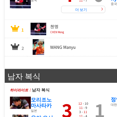
11
- 7
중국
더 보기
첸멩
1
CHEN Meng
WANG Manyu
2
남자 복식
남자 복식
하이라이트：
정
모리조노
3
1
12
- 10
마사타카
대한
11
- 9
일본
3 -
11
11
- 4