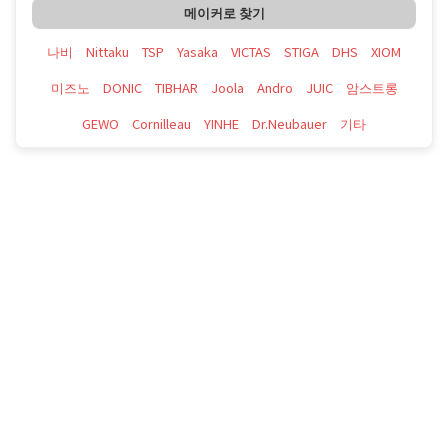
메이커로 찾기
나비
Nittaku
TSP
Yasaka
VICTAS
STIGA
DHS
XIOM
미즈노
DONIC
TIBHAR
Joola
Andro
JUIC
암스트롱
GEWO
Cornilleau
YINHE
Dr.Neubauer
기타