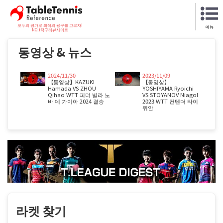
모두의 평가로 최적의 용구를 고르자!
메뉴
NO.1탁구리뷰사이트
동영상 & 뉴스
2024/11/30
2023/11/09
【동영상】KAZUKI
【동영상】
Hamada VS ZHOU
YOSHIYAMA Ryoichi
Qihao WTT 피더 빌라 노
VS STOYANOV Niagol
바 데 가이아 2024 결승
2023 WTT 컨텐더 타이
위안
라켓 찾기