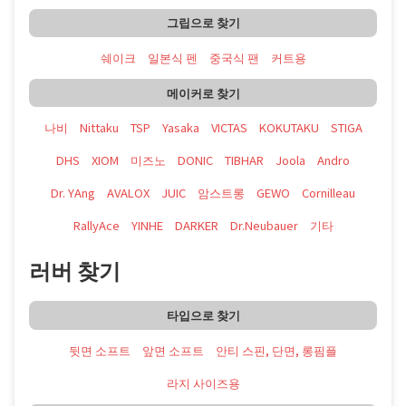
그립으로 찾기
쉐이크
일본식 펜
중국식 팬
커트용
메이커로 찾기
나비
Nittaku
TSP
Yasaka
VICTAS
KOKUTAKU
STIGA
DHS
XIOM
미즈노
DONIC
TIBHAR
Joola
Andro
Dr. YAng
AVALOX
JUIC
암스트롱
GEWO
Cornilleau
RallyAce
YINHE
DARKER
Dr.Neubauer
기타
러버 찾기
타입으로 찾기
뒷면 소프트
앞면 소프트
안티 스핀, 단면, 롱핌플
라지 사이즈용