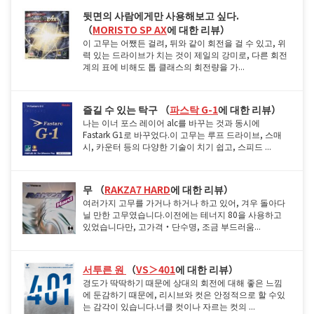
뒷면의 사람에게만 사용해보고 싶다.
（
MORISTO SP AX
에 대한 리뷰）
이 고무는 어쨌든 걸려, 뒤와 같이 회전을 걸 수 있고, 위
력 있는 드라이브가 치는 것이 제일의 강미로, 다른 회전
계의 표에 비해도 톱 클래스의 회전량을 가...
즐길 수 있는 탁구 （
파스탁 G-1
에 대한 리뷰）
나는 이너 포스 레이어 alc를 바꾸는 것과 동시에
Fastark G1로 바꾸었다.이 고무는 루프 드라이브, 스매
시, 카운터 등의 다양한 기술이 치기 쉽고, 스피드 ...
무 （
RAKZA7 HARD
에 대한 리뷰）
여러가지 고무를 가거나 하거나 하고 있어, 겨우 돌아다
닐 만한 고무였습니다.이전에는 테너지 80을 사용하고
있었습니다만, 고가격・단수명, 조금 부드러움...
서투른 원
（
VS＞401
에 대한 리뷰）
경도가 딱딱하기 때문에 상대의 회전에 대해 좋은 느낌
에 둔감하기 때문에, 리시브와 컷은 안정적으로 할 수있
는 감각이 있습니다.너클 컷이나 자르는 컷의 ...