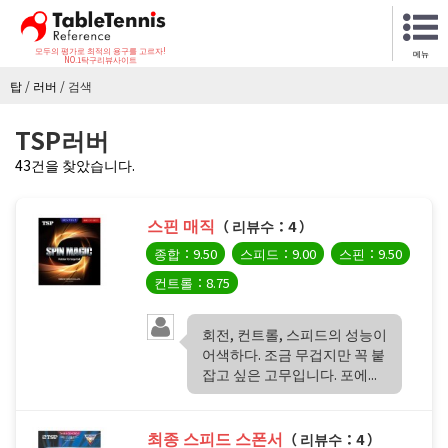
모두의 평가로 최적의 용구를 고르자!
메뉴
NO.1탁구리뷰사이트
탑
/
러버
/
검색
TSP러버
43건을 찾았습니다.
스핀 매직
（ 리뷰수：4 ）
종합：9.50
스피드：9.00
스핀：9.50
컨트롤：8.75
회전, 컨트롤, 스피드의 성능이
어색하다. 조금 무겁지만 꼭 붙
잡고 싶은 고무입니다. 포에...
최종 스피드 스폰서
（ 리뷰수：4 ）