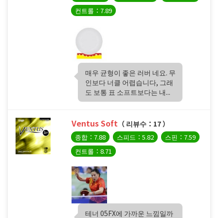
컨트롤：7.89
매우 균형이 좋은 러버 네요. 무
인보다 너클 어렵습니다, 그래
도 보통 표 소프트보다는 내...
Ventus Soft
（ 리뷰수：17 ）
종합：7.88
스피드：5.82
스핀：7.59
컨트롤：8.71
테너 05FX에 가까운 느낌일까