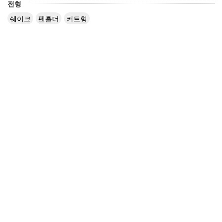
전형
쉐이크
펜홀더
커트형