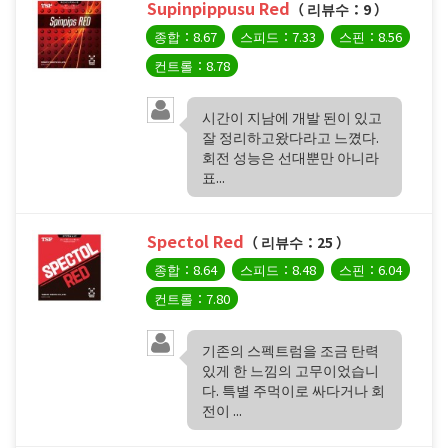
Supinpippusu Red
（ 리뷰수：9 ）
종합：8.67
스피드：7.33
스핀：8.56
컨트롤：8.78
시간이 지남에 개발 된이 있고
잘 정리하고왔다라고 느꼈다.
회전 성능은 선대뿐만 아니라
표...
Spectol Red
（ 리뷰수：25 ）
종합：8.64
스피드：8.48
스핀：6.04
컨트롤：7.80
기존의 스펙트럼을 조금 탄력
있게 한 느낌의 고무이었습니
다. 특별 주먹이로 싸다거나 회
전이 ...