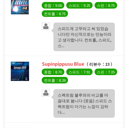
종합：9.00
스피드：9.25
스핀：8.75
컨트롤：8.75
스피드계 고무라고 써 있었습
니다만 자신적으로는 만능이라
고 생각합니다. 컨트롤, 스피드,
스...
Supinpippusu Blue
（ 리뷰수：23 ）
종합：8.70
스피드：7.91
스핀：7.35
컨트롤：8.26
스펙트럼 블루와의 비교를 마
음대로 봅니다 (웃음) 스피드 스
펙트럼이 더가는 느낌이 강하
다....