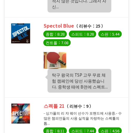
적지 않은 것입니다. 그래서 자
신...
Spectol Blue
（ 리뷰수：25 ）
종합：8.28
스피드：8.28
스핀：5.44
컨트롤：7.08
탁구 왕국의 TSP 고무 무료 체
험 캠페인에 당선 사용했습니
다. 중학생 때에 B면에 스펙트...
스펙톨 21
（ 리뷰수：9 ）
- 싱가폴의 리 쟈 웨이 선수가 포핸드에 사용중.- 수
많은 챔피언들의 사용 실적을 자랑하는 스펙톨의
톱...
종합：8.11
스피드：7.44
스핀：4.56