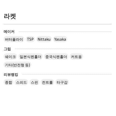
라켓
메이커
버터플라이
TSP
Nittaku
Yasaka
그립
쉐이크
일본식펜홀더
중국식펜홀더
커트용
기타(반전형 등)
리뷰랭킹
종합
스피드
스핀
컨트롤
타구감