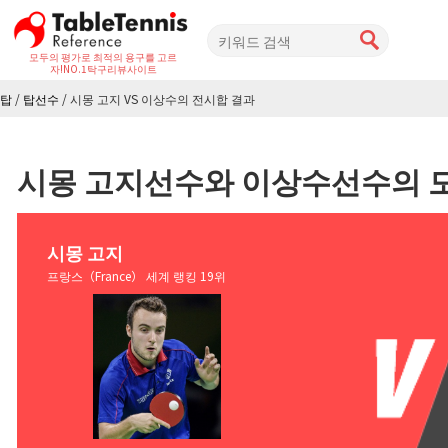
모두의 평가로 최적의 용구를 고르
자!
NO.1탁구리뷰사이트
탑
/
탑선수
/
시몽 고지 VS 이상수의 전시합 결과
시몽 고지선수와 이상수선수의 
시몽 고지
프랑스（France） 세계 랭킹 19위