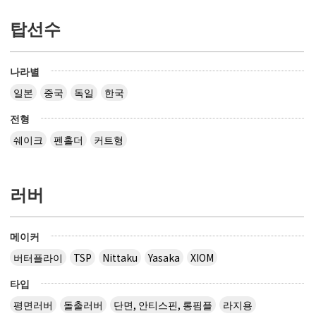
탑선수
나라별
일본
중국
독일
한국
전형
쉐이크
펜홀더
커트형
러버
메이커
버터플라이
TSP
Nittaku
Yasaka
XIOM
타입
평면러버
돌출러버
단면, 안티스핀, 롱핌플
라지용