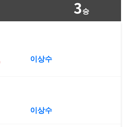
3
승
4
이상수
0
이상수