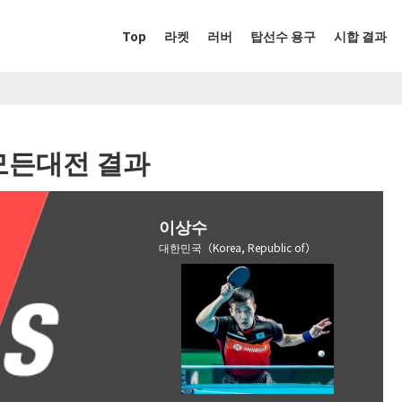
Top
라켓
러버
탑선수 용구
시합 결과
모든대전 결과
이상수
대한민국（Korea, Republic of）