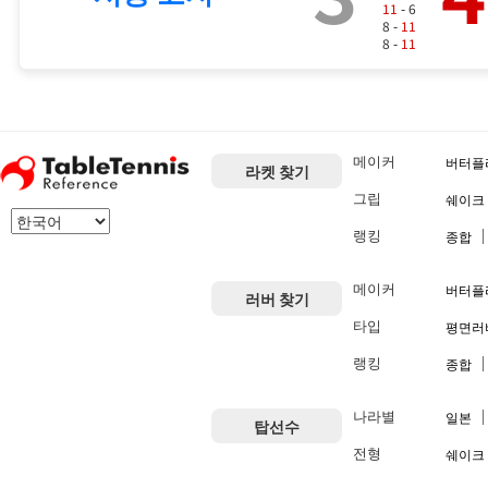
11
- 6
8 -
11
8 -
11
메이커
버터플
라켓 찾기
그립
쉐이크
랭킹
종합
메이커
버터플
러버 찾기
타입
평면러
랭킹
종합
나라별
일본
탑선수
전형
쉐이크