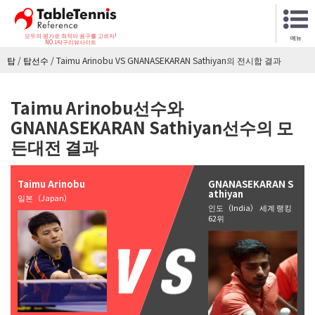
모두의 평가로 최적의 용구를 고르자!
메뉴
NO.1탁구리뷰사이트
탑
/
탑선수
/
Taimu Arinobu VS GNANASEKARAN Sathiyan의 전시합 결과
Taimu Arinobu선수와
GNANASEKARAN Sathiyan선수의 모
든대전 결과
Taimu Arinobu
GNANASEKARAN S
athiyan
일본（Japan）
인도（India） 세계 랭킹
62위