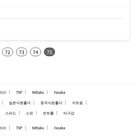
72
73
74
75
｜
｜
｜
라이
TSP
Nittaku
Yasaka
｜
｜
｜
｜
일본식펜홀더
중국식펜홀더
커트용
｜
｜
｜
｜
스피드
스핀
컨트롤
타구감
｜
｜
｜
라이
TSP
Nittaku
Yasaka