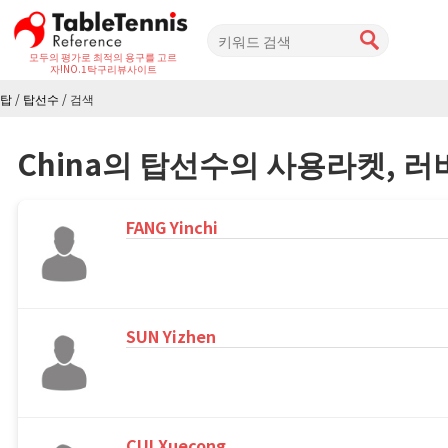
모두의 평가로 최적의 용구를 고르
자!
NO.1탁구리뷰사이트
탑
/
탑선수
/
검색
China의 탑선수의 사용라켓, 
FANG Yinchi
SUN Yizhen
CUI Xuecong