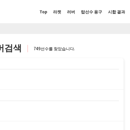
Top
라켓
러버
탑선수 용구
시합 결과
러버검색
749선수를 찾았습니다.