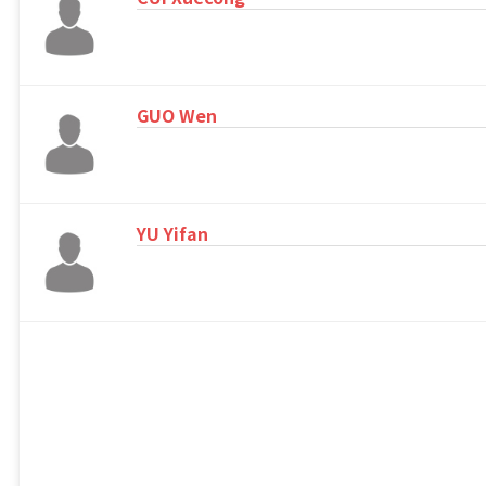
GUO Wen
YU Yifan