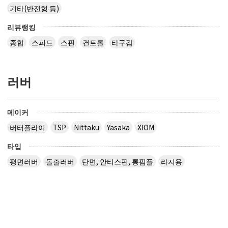
기타(반전형 등)
리뷰랭킹
종합
스피드
스핀
컨트롤
타구감
러버
메이커
버터플라이
TSP
Nittaku
Yasaka
XIOM
타입
평면러버
돌출러버
단면, 안티스핀, 롱핌플
라지용