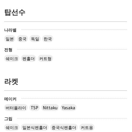
탑선수
나라별
일본
중국
독일
한국
전형
쉐이크
펜홀더
커트형
라켓
메이커
버터플라이
TSP
Nittaku
Yasaka
그립
쉐이크
일본식펜홀더
중국식펜홀더
커트용