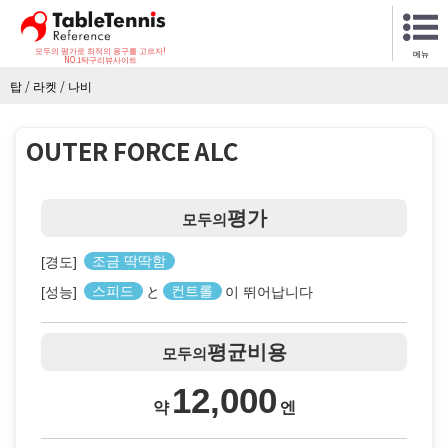
모두의 평가로 최적의 용구를 고르자!
메뉴
NO.1탁구리뷰사이트
탑
/
라켓
/
나비
OUTER FORCE ALC
평가
모두의
[경도]
조금 딱딱함
[성능]
스피드
と
컨트롤
이 뛰어납니다
평균비용
모두의
12,000
약
엔