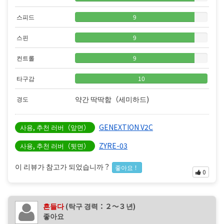
스피드
9
스핀
9
컨트롤
9
타구감
10
약간 딱딱함（세미하드)
경도
GENEXTION V2C
사용, 추천 러버（앞면）
ZYRE-03
사용, 추천 러버（뒷면）
이 리뷰가 참고가 되었습니까？
좋아요！
0
흔들다
(탁구 경력：２〜３년)
좋아요