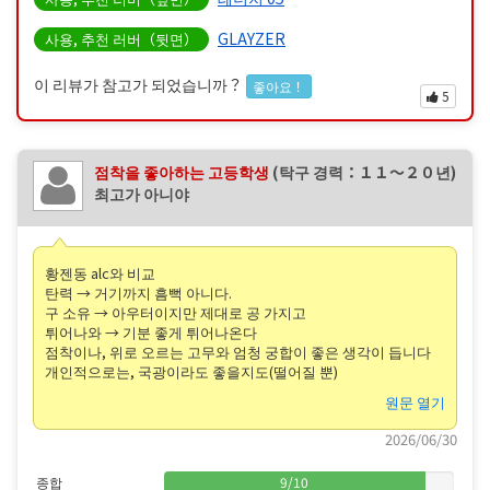
GLAYZER
사용, 추천 러버（뒷면）
이 리뷰가 참고가 되었습니까？
좋아요！
5
점착을 좋아하는 고등학생
(탁구 경력：１１〜２０년)
최고가 아니야
황젠동 alc와 비교
탄력 → 거기까지 흠뻑 아니다.
구 소유 → 아우터이지만 제대로 공 가지고
튀어나와 → 기분 좋게 튀어나온다
점착이나, 위로 오르는 고무와 엄청 궁합이 좋은 생각이 듭니다
개인적으로는, 국광이라도 좋을지도(떨어질 뿐)
원문 열기
2026/06/30
종합
9
/
10