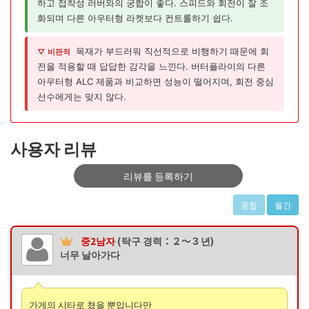
하고 접착성 러버와의 궁합이 좋다. 스피드와 회전이 잘 조
화되며 다른 아우터형 라켓보다 컨트롤하기 쉽다.
목재가 부드러워 직선적으로 비행하기 때문에 회
▽ 비판적
전을 적용할 때 답답한 감각을 느낀다. 버터플라이의 다른
아우터형 ALC 제품과 비교하면 성능이 떨어지며, 회전 중심
선수에게는 맞지 않다.
사용자 리뷰
리뷰를 등록하기
종합
월간
중2남자
(탁구 경력：２〜３년)
너무 날아가다
가게의 시타로 쳤을 뿐입니다만