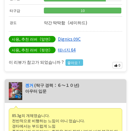
타구감
10
약간 딱딱함（세미하드)
경도
Dignics 09C
사용, 추천 러버（앞면）
테너지 64
사용, 추천 러버（뒷면）
이 리뷰가 참고가 되었습니까？
좋아요！
0
겐거
(탁구 경력：６〜１０년)
아우터 입문
85.3g의 개체였습니다.
전반적으로 비행하는 느낌이 아니 었습니다.
경타에서는 부드럽게 느낌