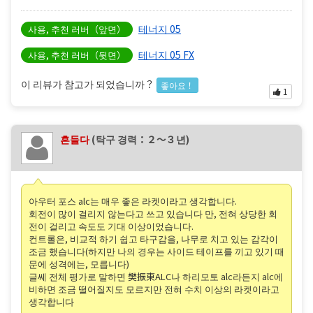
테너지 05
사용, 추천 러버（앞면）
테너지 05 FX
사용, 추천 러버（뒷면）
이 리뷰가 참고가 되었습니까？
좋아요！
1
흔들다
(탁구 경력：２〜３년)
아우터 포스 alc는 매우 좋은 라켓이라고 생각합니다.
회전이 많이 걸리지 않는다고 쓰고 있습니다 만, 전혀 상당한 회
전이 걸리고 속도도 기대 이상이었습니다.
컨트롤은, 비교적 하기 쉽고 타구감을, 나무로 치고 있는 감각이
조금 했습니다(하지만 나의 경우는 사이드 테이프를 끼고 있기 때
문에 성격에는, 모릅니다)
글쎄 전체 평가로 말하면 樊振東ALC나 하리모토 alc라든지 alc에
비하면 조금 떨어질지도 모르지만 전혀 수치 이상의 라켓이라고
생각합니다