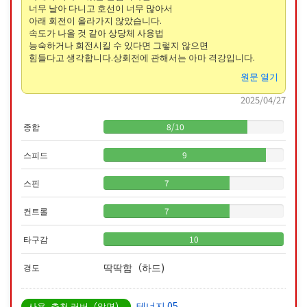
너무 날아 다니고 호선이 너무 많아서
아래 회전이 올라가지 않았습니다.
속도가 나올 것 같아 상당체 사용법
능숙하거나 회전시킬 수 있다면 그렇지 않으면
힘들다고 생각합니다.상회전에 관해서는 아마 격강입니다.
원문 열기
2025/04/27
종합
8
/
10
스피드
9
스핀
7
컨트롤
7
타구감
10
딱딱함（하드)
경도
테너지 05
사용, 추천 러버（앞면）