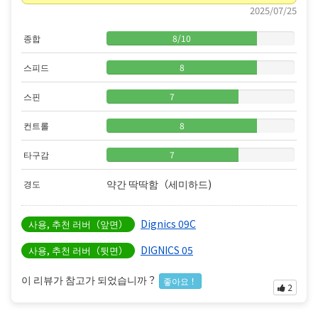
2025/07/25
종합
8
/
10
스피드
8
스핀
7
컨트롤
8
타구감
7
약간 딱딱함（세미하드)
경도
Dignics 09C
사용, 추천 러버（앞면）
DIGNICS 05
사용, 추천 러버（뒷면）
이 리뷰가 참고가 되었습니까？
좋아요！
2