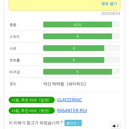
원문 열기
2025/08/01
종합
9
/
10
스피드
9
스핀
8
컨트롤
8
타구감
9
약간 딱딱함（세미하드)
경도
GLAYZER09C
사용, 추천 러버（앞면）
RASANTER R53
사용, 추천 러버（뒷면）
이 리뷰가 참고가 되었습니까？
좋아요！
2