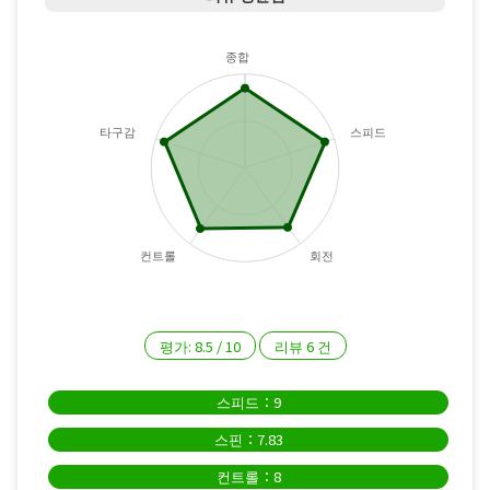
종합
타구감
스피드
컨트롤
회전
평가:
8.5
/
10
리뷰
6
건
스피드：9
스핀：7.83
컨트롤：8