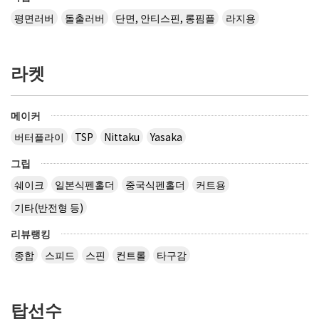
평면러버
돌출러버
단면, 안티스핀, 롱핌플
라지용
라켓
메이커
버터플라이
TSP
Nittaku
Yasaka
그립
쉐이크
일본식펜홀더
중국식펜홀더
커트용
기타(반전형 등)
리뷰랭킹
종합
스피드
스핀
컨트롤
타구감
탑선수