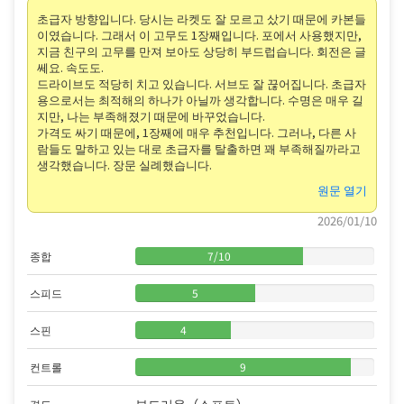
초급자 방향입니다. 당시는 라켓도 잘 모르고 샀기 때문에 카본들
이였습니다. 그래서 이 고무도 1장째입니다. 포에서 사용했지만,
지금 친구의 고무를 만져 보아도 상당히 부드럽습니다. 회전은 글
쎄요. 속도도.
드라이브도 적당히 치고 있습니다. 서브도 잘 끊어집니다. 초급자
용으로서는 최적해의 하나가 아닐까 생각합니다. 수명은 매우 길
지만, 나는 부족해졌기 때문에 바꾸었습니다.
가격도 싸기 때문에, 1장째에 매우 추천입니다. 그러나, 다른 사
람들도 말하고 있는 대로 초급자를 탈출하면 꽤 부족해질까라고
생각했습니다. 장문 실례했습니다.
원문 열기
2026/01/10
종합
7
/
10
스피드
5
스핀
4
컨트롤
9
부드러움（소프트）
경도