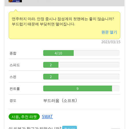
연주하지 마라. 안정 중시나 점성계의 컷맨에는 좋지 않습니까?
부드럽기 때문에 부딪히면 떨어집니다.
원문 열기
2023/03/15
종합
4
/
10
스피드
2
스핀
2
컨트롤
9
부드러움（소프트）
경도
SWAT
사용, 추천 라켓
이 리뷰가 참고가 되었습니까?
좋아요!