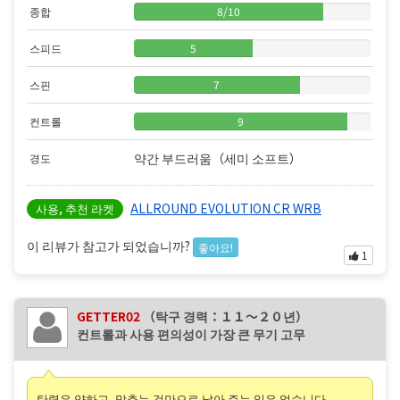
종합
8
/
10
스피드
5
스핀
7
컨트롤
9
약간 부드러움（세미 소프트）
경도
ALLROUND EVOLUTION CR WRB
사용, 추천 라켓
이 리뷰가 참고가 되었습니까?
좋아요!
1
GETTER02
（탁구 경력：１１〜２０년）
컨트롤과 사용 편의성이 가장 큰 무기 고무
탄력은 약하고, 맞추는 것만으로 날아 주는 일은 없습니다.