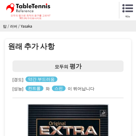
모두의 평가로 최적의 용구를 고르자!
메뉴
NO.1탁구리뷰사이트
탑
/
러버
/
Yasaka
원래 추가 사항
평가
모두의
[경도]
약간 부드러움
[성능]
컨트롤
와
스핀
이 뛰어납니다