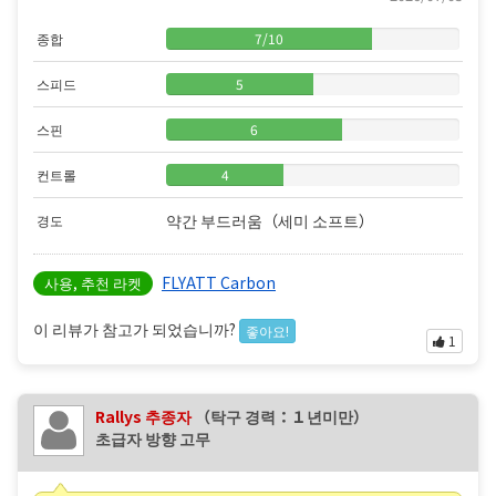
종합
7
/
10
스피드
5
스핀
6
컨트롤
4
약간 부드러움（세미 소프트）
경도
FLYATT Carbon
사용, 추천 라켓
이 리뷰가 참고가 되었습니까?
좋아요!
1
Rallys 추종자
（탁구 경력：１년미만）
초급자 방향 고무