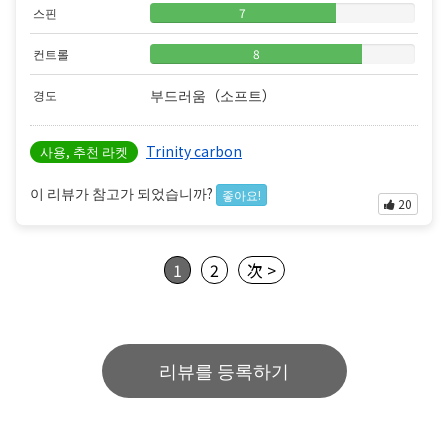
스핀
7
컨트롤
8
부드러움（소프트）
경도
Trinity carbon
사용, 추천 라켓
이 리뷰가 참고가 되었습니까?
좋아요!
20
1
2
次 >
리뷰를 등록하기