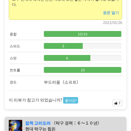
다.
원문 열기
2023/05/26
종합
10
/
10
스피드
5
스핀
6
컨트롤
10
부드러움（소프트）
경도
이 리뷰가 참고가 되었습니까?
좋아요!
7
접착 고리도라
（탁구 경력：６〜１０년）
현대 탁구는 힘든