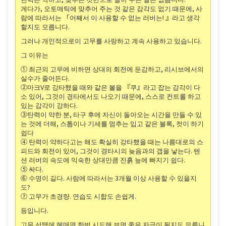
게다가, 오토매틱에 맞추어 주는 것 같은 감각도 없기 때문에, 사
람에 따라서는 「어째서 이 사용할 수 없는 러버는! 』라고 생각
할지도 모릅니다.
그러나 개인적으로이 고무를 사랑하고 계속 사용하고 있습니다.
그 이유는
① 최근의 고무에 비하면 상대의 회전에 둔감하고, 리시브에서의
실수가 줄어든다.
②마크V로 강타했을 때와 같은 볼을 『쿠』라고 잡는 감각이 다
소 있어, 그것이 경타에서도 나오기 때문에, 스스로 컨트롤 하고
있는 감각이 강하다.
③탄력이 약한 분, 타구 후에 자신이 돌아오는 시간을 만들 수 있
는 것에 더해, 스톱이나 기세를 멈추는 입고 같은 블록, 컷이 하기
쉽다
④ 탄력이 약하다고는 해도 확실히 강타했을 때는 나름대로의 스
피드와 회전이 있어, 그것이 경타시의 늦음과의 갭을 낳는다. 텐
션 러버의 속도에 익숙한 상대만큼 진흙 늪에 빠지기 쉽다.
⑤ 싸다.
⑥ 수명이 길다. 사람에 따라서는 3개월 이상 사용할 수 있을지
도?
⑦ 고무가 초경량. 연습도 시합도 손쉽게.
등입니다.
고무 선택에 헤매면 한번 시도해 보면 좋은 자극이 될지도 모릅니