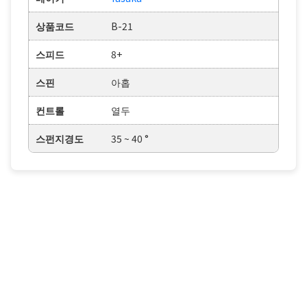
상품코드
B-21
스피드
8+
스핀
아홉
컨트롤
열두
스펀지경도
35 ~ 40 °