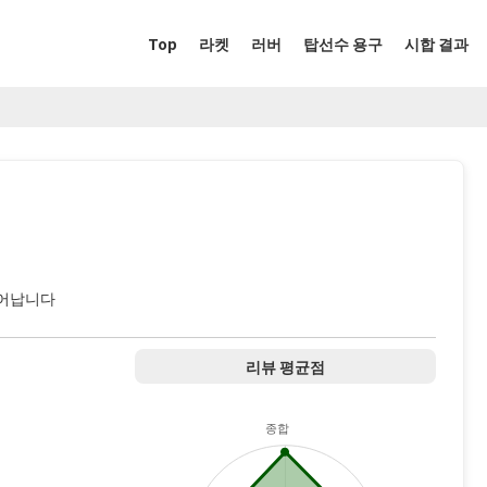
Top
라켓
러버
탑선수 용구
시합 결과
어납니다
리뷰 평균점
종합