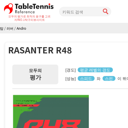
모두의 평가로 최적의 용구를 고르
자!
NO.1탁구리뷰사이트
탑
/
러버
/
Andro
RASANTER R48
[경도]
평균 레벨의 경도
모두의
평가
[성능]
스피드
와
스핀
이 뛰