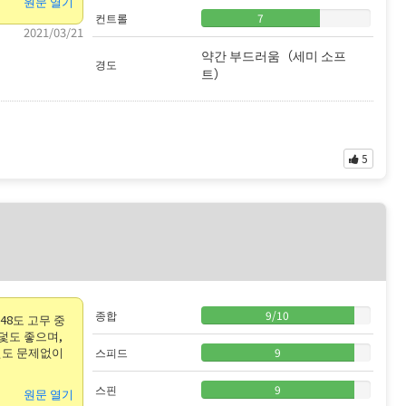
원문 열기
컨트롤
7
2021/03/21
약간 부드러움（세미 소프
경도
트）
5
종합
9
/
10
48도 고무 중
덫도 좋으며,
전도 문제없이
스피드
9
스핀
9
원문 열기