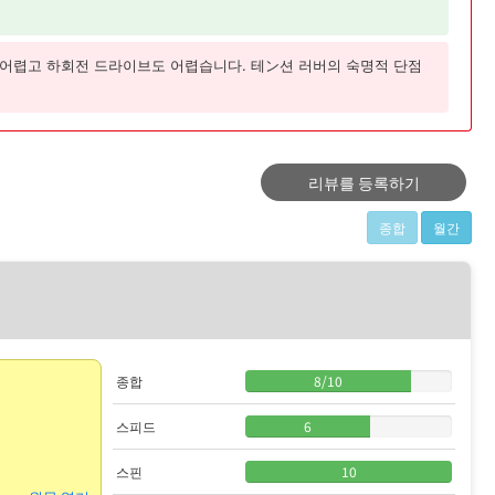
 어렵고 하회전 드라이브도 어렵습니다. 테ン션 러버의 숙명적 단점
리뷰를 등록하기
종합
월간
종합
8
/
10
스피드
6
스핀
10