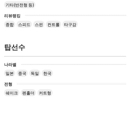
기타(반전형 등)
리뷰랭킹
종합
스피드
스핀
컨트롤
타구감
탑선수
나라별
일본
중국
독일
한국
전형
쉐이크
펜홀더
커트형