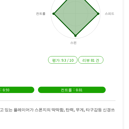
컨트롤
스피드
스핀
평가:
9.3
/
10
리뷰
81
건
8.93
컨트롤：8.81
하고 있는 플레이어가 스폰지의 딱딱함, 탄력, 무게, 타구감등 신경쓰