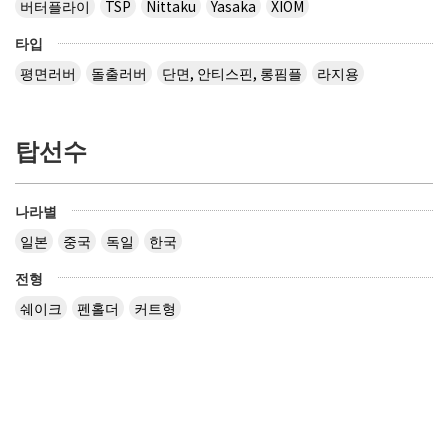
버터플라이
TSP
Nittaku
Yasaka
XIOM
타입
평면러버
돌출러버
단면, 안티스핀, 롱핌플
라지용
탑선수
나라별
일본
중국
독일
한국
전형
쉐이크
펜홀더
커트형