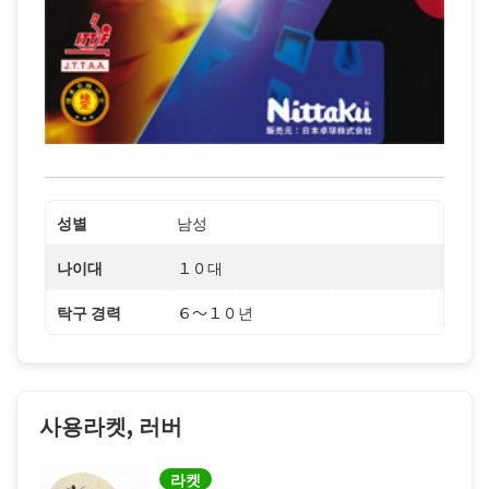
성별
남성
나이대
１０대
탁구 경력
６〜１０년
사용라켓, 러버
라켓