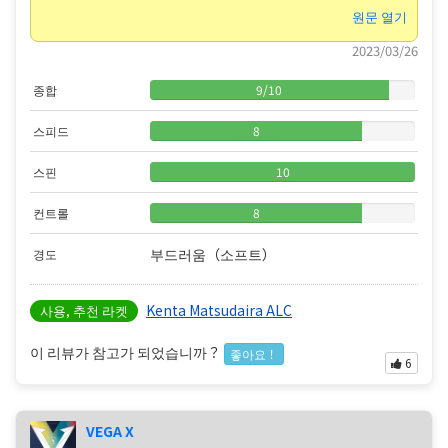
원문 열기
2023/03/26
종합
9
/
10
스피드
8
스핀
10
컨트롤
8
부드러움（소프트）
경도
Kenta Matsudaira ALC
사용, 추천 라켓
이 리뷰가 참고가 되었습니까？
좋아요！
6
VEGA X