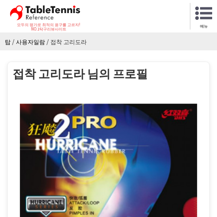
모두의 평가로 최적의 용구를 고르자!
메뉴
NO.1탁구리뷰사이트
탑
/
사용자일람
/
접착 고리도라
접착 고리도라 님의 프로필