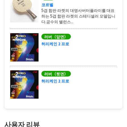
코르벨
5겹 합판 라켓의 대명사버터플라이를 대표
하는 5겹 합판 라켓의 스테디셀러 모델입니
다.​공수의 밸런스...
러버（앞면）
허리케인 2 프로
러버（뒷면）
허리케인 2 프로
사용자 리뷰