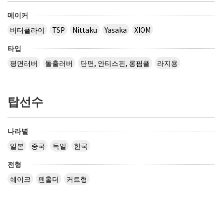
메이커
버터플라이
TSP
Nittaku
Yasaka
XIOM
타입
평면러버
돌출러버
단면, 안티스핀, 롱핌플
라지용
탑선수
나라별
일본
중국
독일
한국
전형
쉐이크
펜홀더
커트형