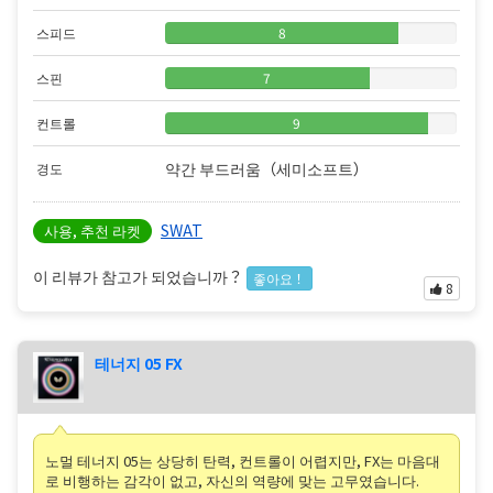
스피드
8
스핀
7
컨트롤
9
약간 부드러움（세미소프트）
경도
SWAT
사용, 추천 라켓
이 리뷰가 참고가 되었습니까？
좋아요！
8
테너지 05 FX
노멀 테너지 05는 상당히 탄력, 컨트롤이 어렵지만, FX는 마음대
로 비행하는 감각이 없고, 자신의 역량에 맞는 고무였습니다.