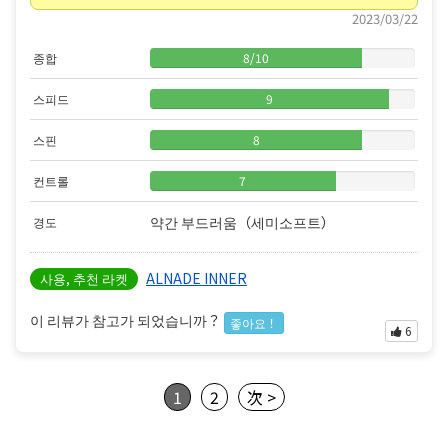
2023/03/22
종합
8
/
10
스피드
9
스핀
8
컨트롤
7
약간 부드러움（세미소프트）
경도
ALNADE INNER
사용, 추천 라켓
이 리뷰가 참고가 되었습니까？
좋아요！
6
1
2
次 >