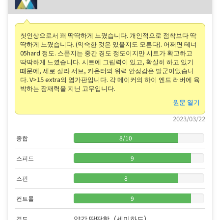
첫인상으로서 꽤 딱딱하게 느꼈습니다. 개인적으로 점착보다 딱
딱하게 느꼈습니다. (익숙한 것은 있을지도 모른다). 어쩌면 테너
05hard 정도. 스폰지는 중간 경도 정도이지만 시트가 확고하고
딱딱하게 느꼈습니다. 시트에 그립력이 있고, 확실히 하고 있기
때문에, 세로 잘라 서브, 카운터의 위력 안정감은 발군이었습니
다. V>15 extra의 염가판입니다. 각 메이커의 하이 엔드 러버에 육
박하는 잠재력을 지닌 고무입니다.
원문 열기
2023/03/22
종합
8
/
10
스피드
9
스핀
8
컨트롤
9
약간 딱딱함（세미하드）
경도