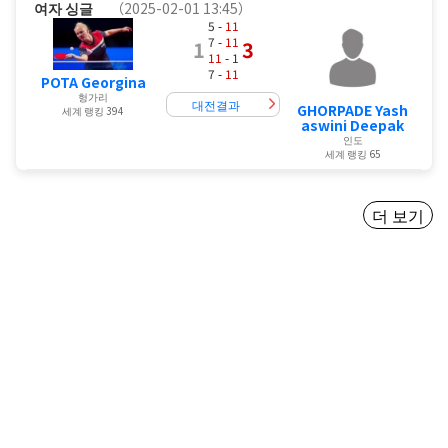
여자 싱글
（2025-02-01 13:45）
5 -
11
7 -
11
1
3
11
- 1
7 -
11
POTA Georgina
헝가리
대전결과
GHORPADE Yash
세계 랭킹 394
aswini Deepak
인도
세계 랭킹 65
더 보기