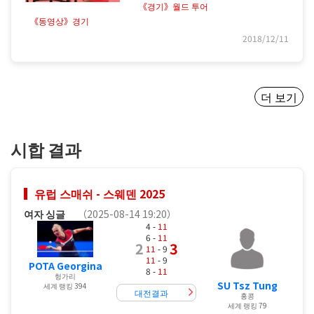
《경기》월드 투어
《동영상》경기
2018/12/11
더 보기
시합 결과
유럽 스매쉬 - 스웨덴 2025
여자 싱글
（2025-08-14 19:20）
4 -
11
6 -
11
2
3
11
- 9
11
- 9
POTA Georgina
8 -
11
헝가리
SU Tsz Tung
세계 랭킹 394
대전결과
홍콩
세계 랭킹 79