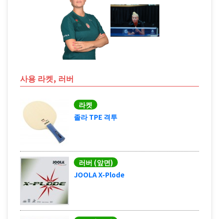
사용 라켓, 러버
라켓
졸라 TPE 격투
러버 (앞면)
JOOLA X-Plode