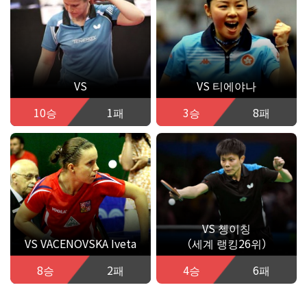
VS
VS 티에야나
10승
1패
3승
8패
VS 쳉이칭
VS VACENOVSKA Iveta
（세계 랭킹26위）
8승
2패
4승
6패