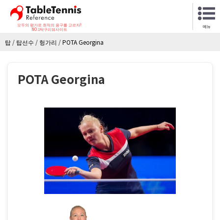
모두의 평가로 최적의 용구를 고르자!
메뉴
NO.1탁구리뷰사이트
탑
/
탑선수
/
헝가리
/
POTA Georgina
POTA Georgina