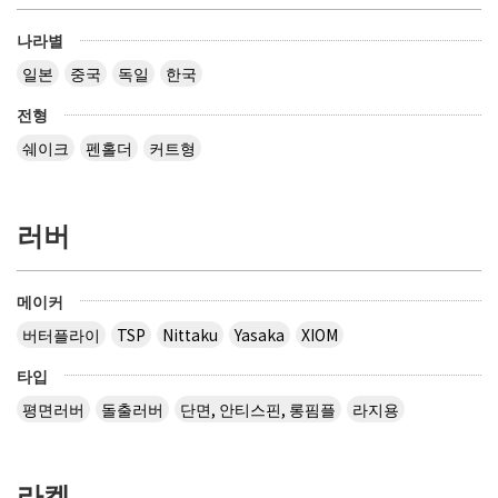
나라별
일본
중국
독일
한국
전형
쉐이크
펜홀더
커트형
러버
메이커
버터플라이
TSP
Nittaku
Yasaka
XIOM
타입
평면러버
돌출러버
단면, 안티스핀, 롱핌플
라지용
라켓