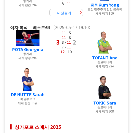
헝가리
8 -
11
KIM Kum Yong
세계 랭킹 394
조선 민주주의 인민 공화국
대전결과
세계 랭킹 160
여자 복식
베스트64
（2025-05-17 19:10）
11
- 5
11
- 8
3
2
8 -
11
7 -
11
POTA Georgina
12
- 10
헝가리
TOFANT Ana
세계 랭킹 394
슬로베니아
세계 랭킹 224
DE NUTTE Sarah
룩셈부르크
TOKIC Sara
세계 랭킹 83위
슬로베니아
세계 랭킹 208
싱가포르 스매시 2025