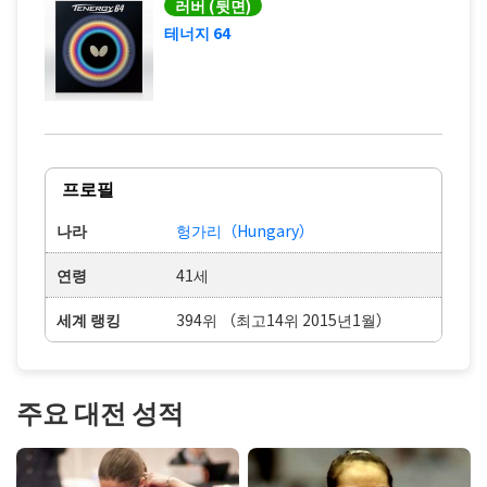
러버 (뒷면)
테너지 64
프로필
나라
헝가리（Hungary）
연령
41세
세계 랭킹
394위 （최고14위 2015년1월）
주요 대전 성적