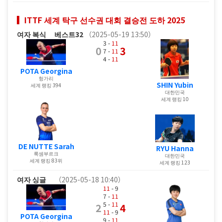
ITTF 세계 탁구 선수권 대회 결승전 도하 2025
여자 복식
베스트32
（2025-05-19 13:50）
3 -
11
0
3
7 -
11
4 -
11
POTA Georgina
헝가리
SHIN Yubin
세계 랭킹 394
대한민국
세계 랭킹 10
DE NUTTE Sarah
RYU Hanna
룩셈부르크
대한민국
세계 랭킹 83위
세계 랭킹 123
여자 싱글
（2025-05-18 10:40）
11
- 9
7 -
11
5 -
11
2
4
11
- 9
POTA Georgina
9 -
11