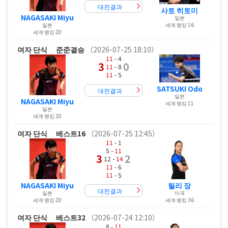
대전결과
사토 히토미
NAGASAKI Miyu
일본
세계 랭킹 16
일본
세계 랭킹 20
여자 단식
준준결승
（2026-07-25 18:10）
11
- 4
3
0
11
- 8
11
- 5
SATSUKI Odo
대전결과
일본
NAGASAKI Miyu
세계 랭킹 11
일본
세계 랭킹 20
여자 단식
베스트16
（2026-07-25 12:45）
11
- 1
5 -
11
3
2
12 -
14
11
- 6
11
- 5
NAGASAKI Miyu
릴리 장
대전결과
일본
미국
세계 랭킹 20
세계 랭킹 36
여자 단식
베스트32
（2026-07-24 12:10）
8 -
11