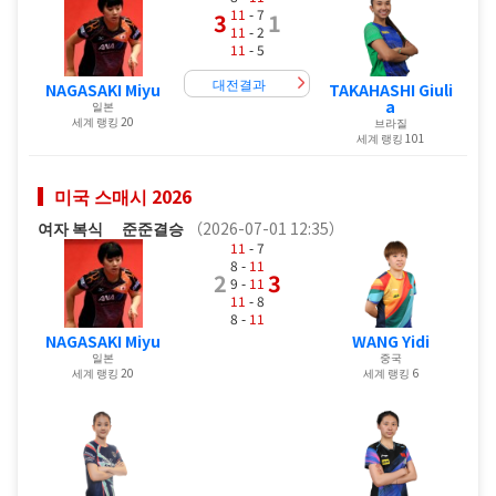
11
- 7
3
1
11
- 2
11
- 5
대전결과
NAGASAKI Miyu
TAKAHASHI Giuli
a
일본
세계 랭킹 20
브라질
세계 랭킹 101
미국 스매시 2026
여자 복식
준준결승
（2026-07-01 12:35）
11
- 7
8 -
11
2
3
9 -
11
11
- 8
8 -
11
NAGASAKI Miyu
WANG Yidi
일본
중국
세계 랭킹 20
세계 랭킹 6