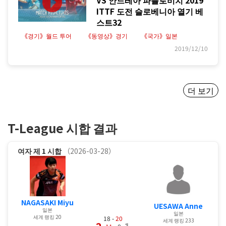
VS 안드레아 파블로비치 2019
ITTF 도전 슬로베니아 열기 베
스트32
《경기》월드 투어
《동영상》경기
《국가》일본
2019/12/10
더 보기
T-League 시합 결과
여자
제 1 시합
（2026-03-28）
NAGASAKI Miyu
UESAWA Anne
일본
일본
세계 랭킹 20
18 -
20
세계 랭킹 233