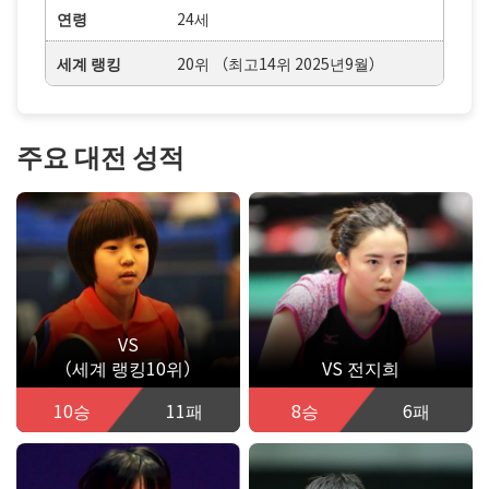
연령
24세
세계 랭킹
20위 （최고14위 2025년9월）
주요 대전 성적
VS
（세계 랭킹10위）
VS 전지희
10승
11패
8승
6패