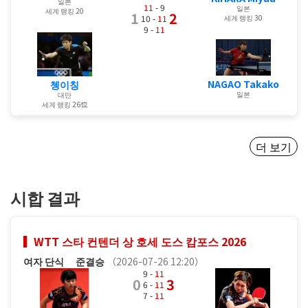
일본
11
- 9
일본
세계 랭킹 20
1
2
세계 랭킹 30
10 -
11
9 -
11
NAGAO Takako
쳉이칭
일본
대만
세계 랭킹 26位
더 보기
시합 결과
WTT 스타 컨텐더 상 호세 도스 캄포스 2026
여자 단식
준결승
（2026-07-26 12:20）
9 -
11
0
3
6 -
11
7 -
11