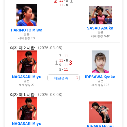
2
1
11
- 8
11
- 8
SASAO Asuka
HARIMOTO Miwa
일본
일본
세계 랭킹 74位
세계 랭킹 3位
여자
제 2 시합
（2026-03-08）
7 -
11
11
- 8
1
3
9 -
11
5 -
11
NAGASAKI Miyu
IDESAWA Kyoka
대전결과
일본
일본
세계 랭킹 20
세계 랭킹 102
여자
제 1 시합
（2026-03-08）
NAGASAKI Miyu
KIHARA Miyuu