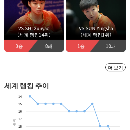
VS SHI Xunyao
VS SUN Yingsha
（세계 랭킹14위）
（세계 랭킹1위）
3승
8패
1승
10패
더 보기
세계 랭킹 추이
14
15
16
17
순위
18