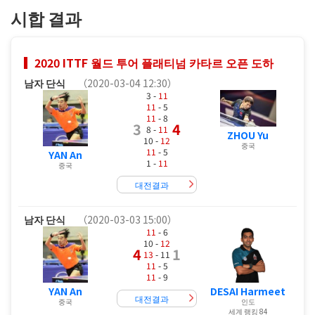
시합 결과
2020 ITTF 월드 투어 플래티넘 카타르 오픈 도하
남자 단식
（2020-03-04 12:30）
3 -
11
11
- 5
11
- 8
3
4
8 -
11
ZHOU Yu
10 -
12
중국
11
- 5
YAN An
1 -
11
중국
대전결과
남자 단식
（2020-03-03 15:00）
11
- 6
10 -
12
4
1
13
- 11
11
- 5
11
- 9
YAN An
DESAI Harmeet
대전결과
중국
인도
세계 랭킹 84