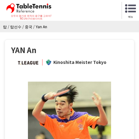
모두의 평가로 최적의 용구를 고르자!
메뉴
NO.1탁구리뷰사이트
탑
/
탑선수
/
중국
/
Yan An
YAN An
Kinoshita Meister Tokyo