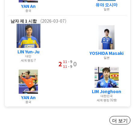
유야 오시마
YAN An
일본
중국
남자
제 1 시합
（2026-03-07）
LIN Yun-Ju
YOSHIDA Masaki
대만
일본
세계 랭킹 7
11
- 9
2
0
11
- 9
LIM Jonghoon
대한민국
YAN An
세계 랭킹 32位
중국
더 보기