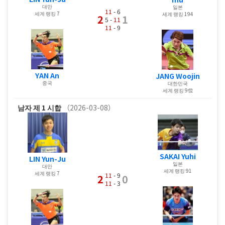
대만
일본
11
- 6
세계 랭킹 7
세계 랭킹 194
2
1
5 -
11
11
- 9
YAN An
JANG Woojin
중국
대한민국
세계 랭킹 9位
남자
제 1 시합
（2026-03-08）
SAKAI Yuhi
LIN Yun-Ju
일본
대만
세계 랭킹 91
세계 랭킹 7
11
- 9
2
0
11
- 3