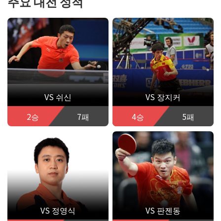
주요 대전 성적
VS 쉬신
VS 장지커
2승
7패
4승
5패
VS 정영식
VS 판젠동