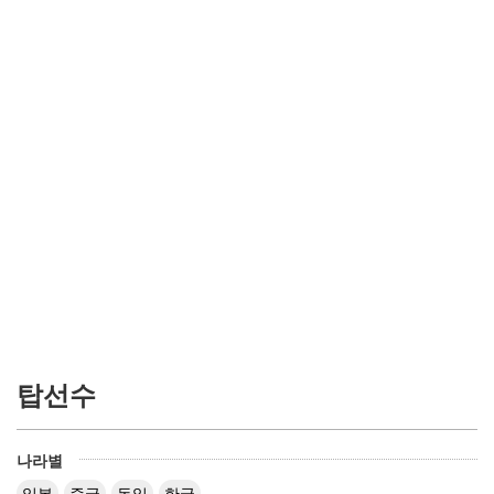
탑선수
나라별
일본
중국
독일
한국