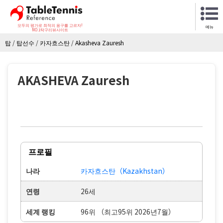
모두의 평가로 최적의 용구를 고르자!
메뉴
NO.1탁구리뷰사이트
탑
/
탑선수
/
카자흐스탄
/
Akasheva Zauresh
AKASHEVA Zauresh
프로필
나라
카자흐스탄（Kazakhstan）
연령
26세
세계 랭킹
96위 （최고95위 2026년7월）