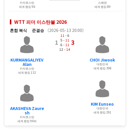
카자흐스탄
스웨덴
세계 랭킹 96
세계 랭킹 89
WTT 피더 이스탄불 2026
혼합 복식
준결승
（2026-05-13 20:00）
11
- 6
5 -
11
1
3
6 -
11
12 -
14
KURMANGALIYEV
CHOI Jiwook
Alan
대한민국
세계 랭킹 398
카자흐스탄
세계 랭킹 132
KIM Eunseo
AKASHEVA Zaure
대한민국
sh
세계 랭킹 291
카자흐스탄
세계 랭킹 96위