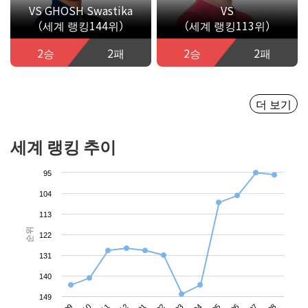
VS GHOSH Swastika
VS
（세계 랭킹144위）
（세계 랭킹113위）
2승
2패
2승
2패
더 보기
세계 랭킹 추이
95
104
113
순위
122
131
140
149