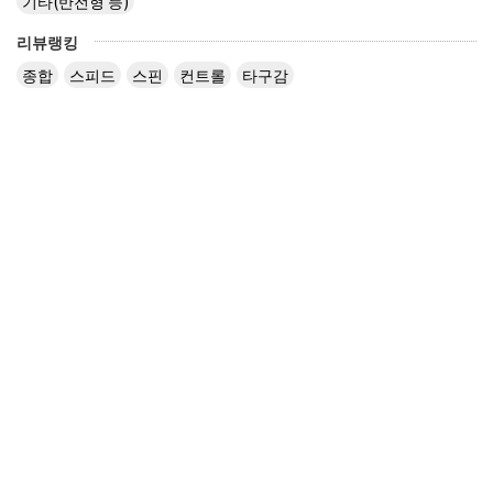
기타(반전형 등)
리뷰랭킹
종합
스피드
스핀
컨트롤
타구감