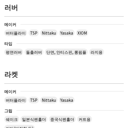
러버
메이커
버터플라이
TSP
Nittaku
Yasaka
XIOM
타입
평면러버
돌출러버
단면, 안티스핀, 롱핌플
라지용
라켓
메이커
버터플라이
TSP
Nittaku
Yasaka
그립
쉐이크
일본식펜홀더
중국식펜홀더
커트용