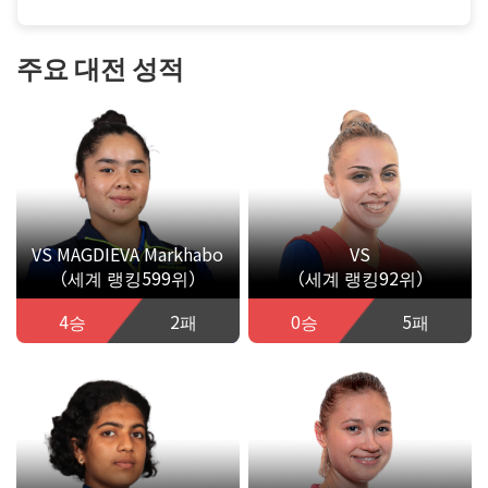
주요 대전 성적
VS MAGDIEVA Markhabo
VS
（세계 랭킹599위）
（세계 랭킹92위）
4승
2패
0승
5패