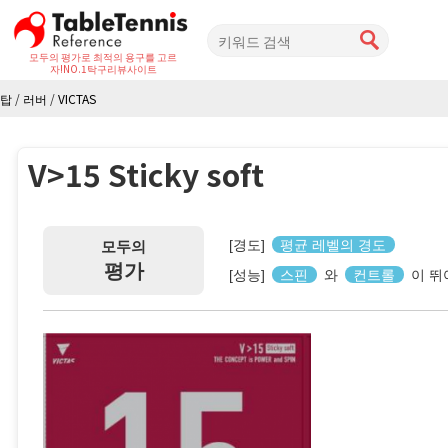
모두의 평가로 최적의 용구를 고르
자!
NO.1탁구리뷰사이트
탑
/
러버
/
VICTAS
V>15 Sticky soft
[경도]
평균 레벨의 경도
모두의
평가
[성능]
스핀
와
컨트롤
이 뛰