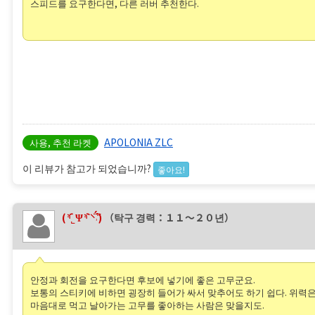
스피드를 요구한다면, 다른 러버 추천한다.
APOLONIA ZLC
사용, 추천 라켓
이 리뷰가 참고가 되었습니까?
좋아요!
(⸅᷇˾Ψ⸅᷆ ⸌̈́˒̅̈́)
（탁구 경력：１１〜２０년）
안정과 회전을 요구한다면 후보에 넣기에 좋은 고무군요.
보통의 스티키에 비하면 굉장히 들어가 싸서 맞추어도 하기 쉽다. 위력
마음대로 먹고 날아가는 고무를 좋아하는 사람은 맞을지도.