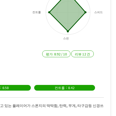
컨트롤
스피드
스핀
평가:
8.92
/
10
리뷰
12
건
8.58
컨트롤：8.42
사용하고 있는 플레이어가 스폰지의 딱딱함, 탄력, 무게, 타구감등 신경쓰