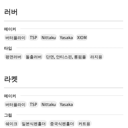
러버
메이커
버터플라이
TSP
Nittaku
Yasaka
XIOM
타입
평면러버
돌출러버
단면, 안티스핀, 롱핌플
라지용
라켓
메이커
버터플라이
TSP
Nittaku
Yasaka
그립
쉐이크
일본식펜홀더
중국식펜홀더
커트용