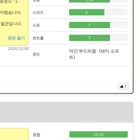
능성도…).
 어렵습니다.
스피드
6
 발군입니다.
스핀
7
원문 열기
컨트롤
7
2024/12/08
약간 부드러움（세미 소프
경도
트）
7
종합
10
/
10