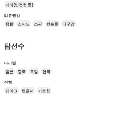
기타(반전형 등)
리뷰랭킹
종합
스피드
스핀
컨트롤
타구감
탑선수
나라별
일본
중국
독일
한국
전형
쉐이크
펜홀더
커트형