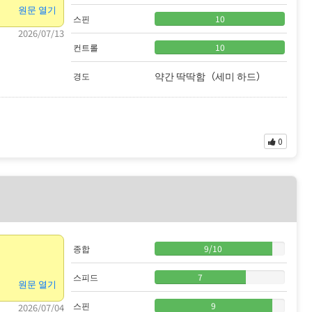
원문 열기
스핀
10
2026/07/13
컨트롤
10
약간 딱딱함（세미 하드）
경도
0
종합
9
/
10
스피드
7
원문 열기
스핀
9
2026/07/04