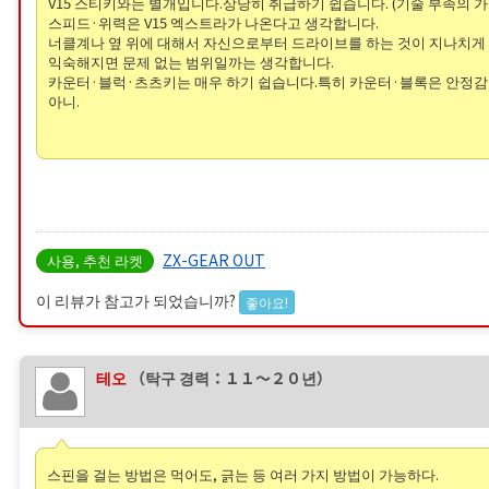
V15 스티키와는 별개입니다.상당히 취급하기 쉽습니다. (기술 부족의 가
스피드·위력은 V15 엑스트라가 나온다고 생각합니다.
너클계나 옆 위에 대해서 자신으로부터 드라이브를 하는 것이 지나치게
익숙해지면 문제 없는 범위일까는 생각합니다.
카운터·블럭·츠츠키는 매우 하기 쉽습니다.특히 카운터·블록은 안정감
아니.
ZX-GEAR OUT
사용, 추천 라켓
이 리뷰가 참고가 되었습니까?
좋아요!
테오
（탁구 경력：１１〜２０년）
스핀을 걸는 방법은 먹어도, 긁는 등 여러 가지 방법이 가능하다.