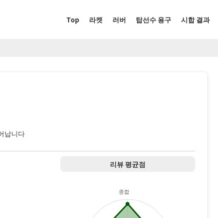
Top
라켓
러버
탑선수 용구
시합 결과
어납니다
리뷰 평균점
종합