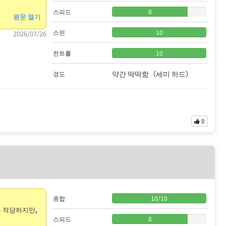
스피드
8
원문 열기
스핀
10
2026/07/26
컨트롤
10
약간 딱딱함（세미 하드）
경도
0
종합
10
/
10
은 적당하지만,
스피드
8