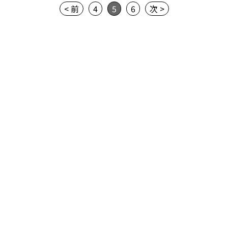
< 前
4
5
6
次 >