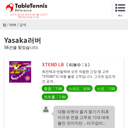
모두의 평가로 최적의 용구를 고르자!
메뉴
NO.1탁구리뷰사이트
탑
/
러버
/
검색
Yasaka러버
56건을 찾았습니다.
XTEND LB
（ 리뷰수：1 ）
회전력과 반발력에 모두 적합한 긴장 형 고무
"XTEND"의 대형 볼용 고무입니다. 그것은 압도적
인 공격...
종합：7.00
스피드：8.00
스핀：7.00
컨트롤：7.00
대형 라켓의 즐겨 찾기가 XLB
이므로 전용 고무로 기대 대에
붙인 것이지만 ... 타구감이...