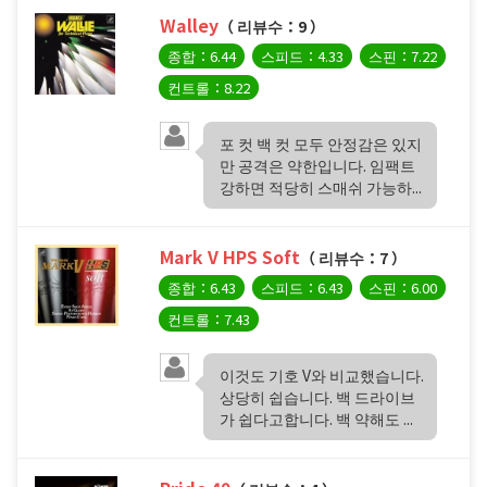
Walley
（ 리뷰수：9 ）
종합：6.44
스피드：4.33
스핀：7.22
컨트롤：8.22
포 컷 백 컷 모두 안정감은 있지
만 공격은 약한입니다. 임팩트
강하면 적당히 스매쉬 가능하...
Mark V HPS Soft
（ 리뷰수：7 ）
종합：6.43
스피드：6.43
스핀：6.00
컨트롤：7.43
이것도 기호 V와 비교했습니다.
상당히 쉽습니다. 백 드라이브
가 쉽다고합니다. 백 약해도 ...