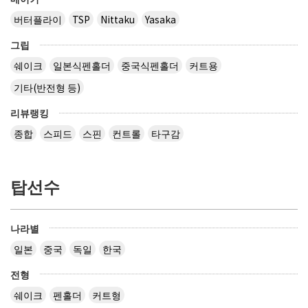
버터플라이
TSP
Nittaku
Yasaka
그립
쉐이크
일본식펜홀더
중국식펜홀더
커트용
기타(반전형 등)
리뷰랭킹
종합
스피드
스핀
컨트롤
타구감
탑선수
나라별
일본
중국
독일
한국
전형
쉐이크
펜홀더
커트형