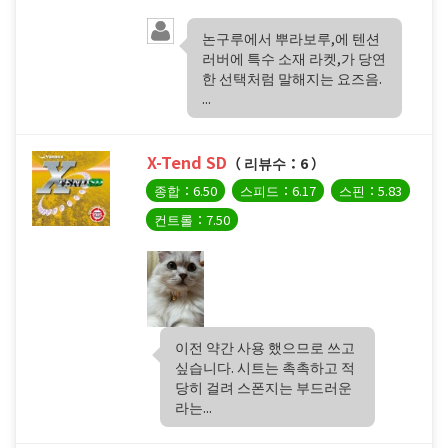
논구루에서 뿌라보루,에 텐션
러버에 특수 소재 라켓,가 당연
한 선택처럼 말해지는 요즈음.
...
X-Tend SD
（ 리뷰수：6 ）
종합：6.50
스피드：6.17
스핀：5.83
컨트롤：7.50
이전 약간 사용 했으므로 쓰고
싶습니다. 시트는 촉촉하고 적
당히 걸려 스폰지는 부드러운
라는...