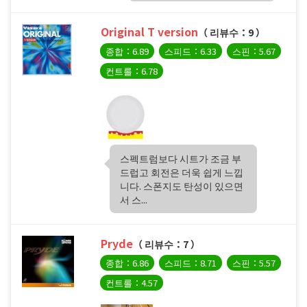
Original T version
（ 리뷰수：9 ）
종합：6.89
스피드：6.33
스핀：5.67
컨트롤：6.78
스펙트럼보다 시트가 조금 부
드럽고 회전은 더욱 쉽게 느낍
니다. 스폰지도 탄성이 있으면
서 스...
Pryde
（ 리뷰수：7 ）
종합：6.86
스피드：8.71
스핀：5.57
컨트롤：4.57