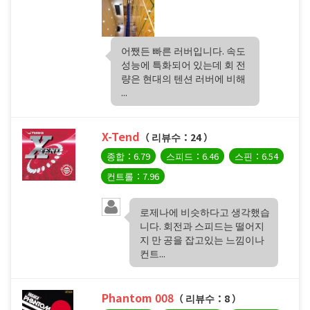
어쨌든 빠른 러버입니다. 속도
성능에 특화되어 있는데 회 전
량은 현대의 텐션 러버에 비해
...
X-Tend
（ 리뷰수：24 ）
종합：6.79
스피드：6.46
스핀：6.54
컨트롤：7.96
로제나에 비슷하다고 생각했습
니다. 회전과 스피드는 떨어지
지 만 공을 잡고있는 느낌이나
컨트...
Phantom 008
（ 리뷰수：8 ）