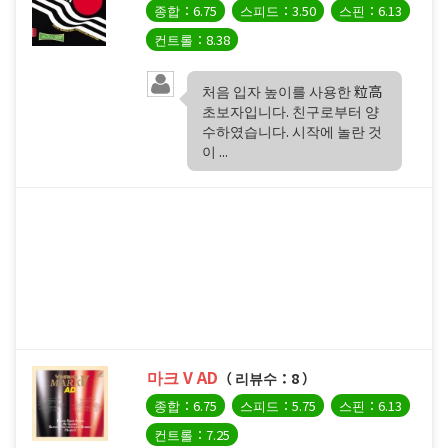
종합：6.75
스피드：3.50
스핀：6.13
컨트롤：8.38
처음 입자 높이를 사용한 粒高
초보자입니다. 친구로부터 양
수하였습니다. 시작에 놀란 것
이 ...
마크 V AD
（ 리뷰수：8 ）
종합：6.75
스피드：5.75
스핀：6.13
컨트롤：7.25