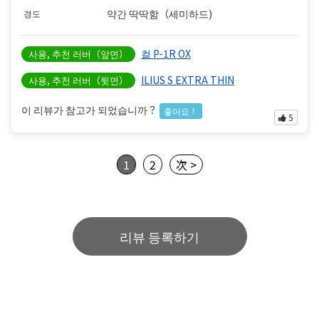
약간 딱딱함（세미하드)
경도
컬 P-1R OX
사용, 추천 러버（앞면）
ILIUS S EXTRA THIN
사용, 추천 러버（뒷면）
이 리뷰가 참고가 되었습니까？
좋아요！
5
1
2
次 >
리뷰 등록하기