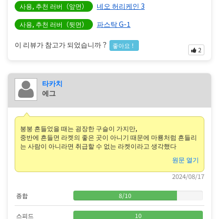
네오 허리케인 3
사용, 추천 러버（앞면）
파스탁 G-1
사용, 추천 러버（뒷면）
이 리뷰가 참고가 되었습니까？
좋아요！
2
타카치
에그
붕붕 흔들었을 때는 굉장한 구슬이 가지만,
중반에 흔들면 라켓의 좋은 곳이 아니기 때문에 마룡처럼 흔들리
는 사람이 아니라면 취급할 수 없는 라켓이라고 생각했다
원문 열기
2024/08/17
종합
8
/
10
스피드
10