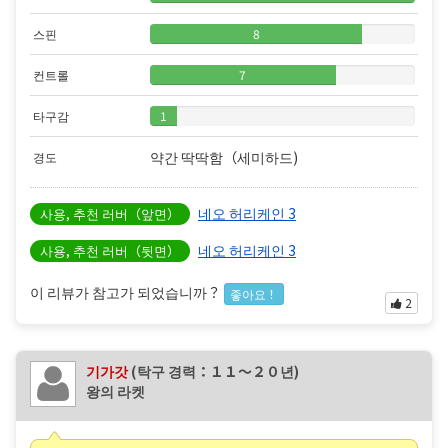
스핀
8
컨트롤
7
타구감
1
약간 딱딱함（세미하드)
경도
네오 허리케인 3
사용, 추천 러버（앞면）
네오 허리케인 3
사용, 추천 러버（뒷면）
이 리뷰가 참고가 되었습니까？
좋아요！
2
기가갓
(탁구 경력：１１〜２０년)
왕의 라켓