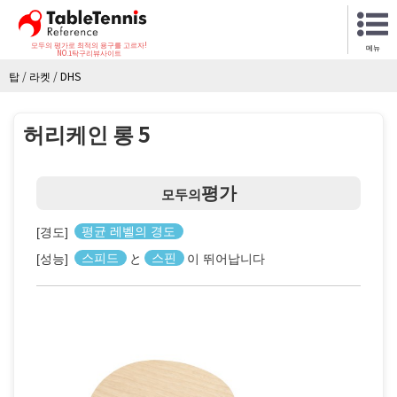
모두의 평가로 최적의 용구를 고르자!
메뉴
NO.1탁구리뷰사이트
탑
/
라켓
/
DHS
허리케인 롱 5
평가
모두의
[경도]
평균 레벨의 경도
[성능]
스피드
と
스핀
이 뛰어납니다