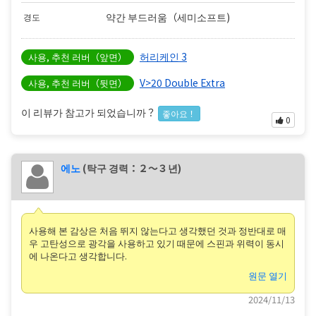
약간 부드러움（세미소프트)
경도
허리케인 3
사용, 추천 러버（앞면）
V>20 Double Extra
사용, 추천 러버（뒷면）
이 리뷰가 참고가 되었습니까？
좋아요！
0
에노
(탁구 경력：２〜３년)
사용해 본 감상은 처음 뛰지 않는다고 생각했던 것과 정반대로 매
우 고탄성으로 광각을 사용하고 있기 때문에 스핀과 위력이 동시
에 나온다고 생각합니다.
원문 열기
2024/11/13