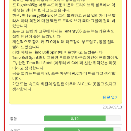
포 Dignics05는 너무 부드러운 카운터 드라이브와 블록에서 억
제 넣는 것이 어렵다고 느꼈습니다.
한편, 백 Tenergy05Hard은 고정 불과하고 공을 멀리가 너무 빨
라서 아래 회전에 대한 백핸드 드라이브가 죄다 그물에 걸려 버
렸습니다.
포는 쿄 표범 계 고무에 다시는 Tenergy05 또는 부드러운 확인
접착 텐션이 좋은 느낌입니다.
개인적으로 장지 커 ZLC에 비해 타구감이 부드럽고, 공을 멀리
빨리 느꼈습니다.
라켓 자체는 Timo Boll Spirit에 비슷하다고 느꼈습니다.
Timo Boll Spirit과 비교하면 부드러운 타구감이있어 편리함이 있
고, 한편 Timo Boll Spirit (아우터 ALC)에 꽤 친한 위력있는 라켓
이라고 생각합니다.
공을 멀리는 빠르지 만, 초속 아우터 ALC가 더 빠르다고 생각합
니다.
2 단 또는 속도와 회전의 양립은 아우터 ALC보다 웃돌고 있다고
생각합니다.
원문 열기
2019/09/13
종합
8
/
10
스피드
9