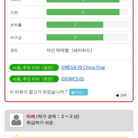
스핀
9
컨트롤
7
타구감
7
약간 딱딱함（세미하드)
경도
OMEGA VII China Ying
사용, 추천 러버（앞면）
DIGNICS 05
사용, 추천 러버（뒷면）
이 리뷰가 참고가 되었습니까？
좋아요！
160
타케
(탁구 경력：２〜３년)
취급하기 쉬운