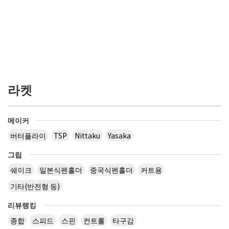
라켓
메이커
버터플라이
TSP
Nittaku
Yasaka
그립
쉐이크
일본식펜홀더
중국식펜홀더
커트용
기타(반전형 등)
리뷰랭킹
종합
스피드
스핀
컨트롤
타구감