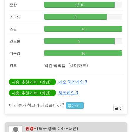
종합
9
/
10
스피드
8
스핀
10
컨트롤
9
타구감
10
약간 딱딱함（세미하드)
경도
네오 허리케인 3
사용, 추천 러버（앞면）
허리케인 3
사용, 추천 러버（뒷면）
이 리뷰가 참고가 되었습니까？
좋아요！
0
핀경~
(탁구 경력：４〜５년)