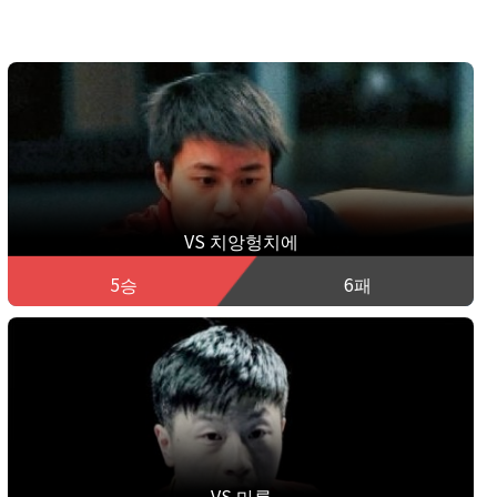
VS 치앙헝치에
5승
6패
VS 마롱