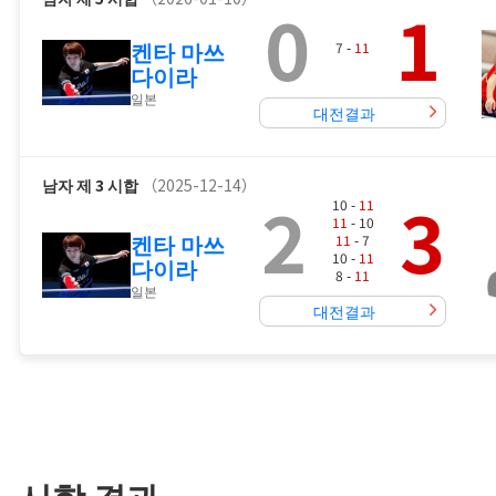
0
1
켄타 마쓰
7 -
11
다이라
일본
대전결과
남자
제 3 시합
（2025-12-14）
2
3
10 -
11
11
- 10
켄타 마쓰
11
- 7
10 -
11
다이라
8 -
11
일본
대전결과
시합 결과