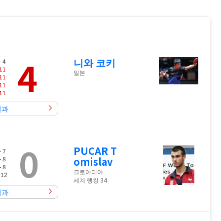
4
니와 코키
- 4
11
일본
11
11
11
결과
0
PUCAR T
- 7
- 8
omislav
- 8
크로아티아
 12
세계 랭킹 34
결과