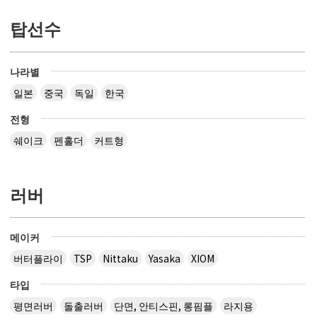
탑선수
나라별
일본
중국
독일
한국
전형
쉐이크
펜홀더
커트형
러버
메이커
버터플라이
TSP
Nittaku
Yasaka
XIOM
타입
평면러버
돌출러버
단면, 안티스핀, 롱핌플
라지용