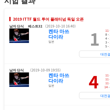
2019 ITTF 월드 투어 플래티넘 독일 오픈
남자 단식
베스트32
（2019-10-10 16:40）
1
켄타 마쓰
11
8 -
다이라
4 -
일본
3 -
5 -
대전
남자 단식
（2019-10-09 19:55）
4
켄타 마쓰
11
다이라
11
11
일본
14
-
대전