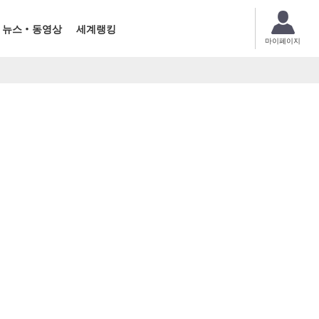
뉴스・동영상
세계랭킹
마이페이지