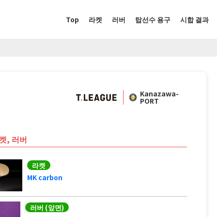
Top
라켓
러버
탑선수 용구
시합 결과
Kanazawa-
PORT
켓, 러버
라켓
MK carbon
러버 (앞면)