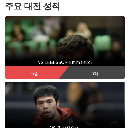
주요 대전 성적
VS LEBESSON Emmanuel
6승
5패
VS 츄앙치유안