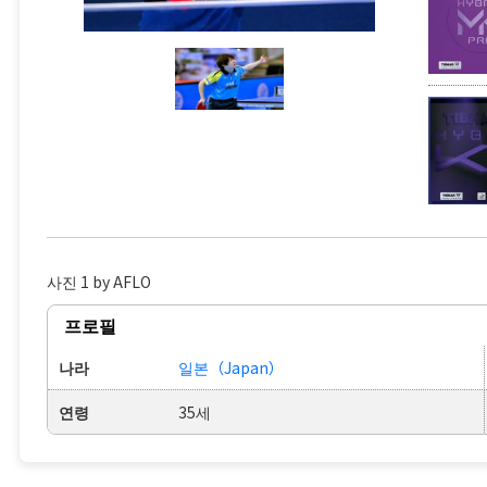
사진 1 by AFLO
프로필
나라
일본（Japan）
연령
35세