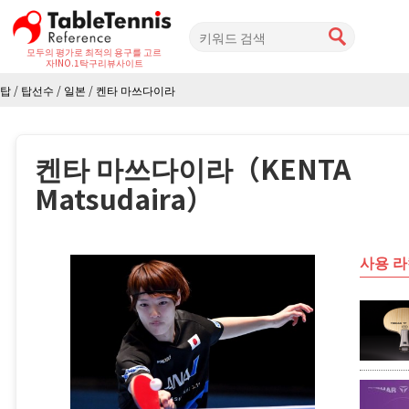
모두의 평가로 최적의 용구를 고르
자!
NO.1탁구리뷰사이트
탑
/
탑선수
/
일본
/
켄타 마쓰다이라
켄타 마쓰다이라（KENTA
Matsudaira）
사용 라