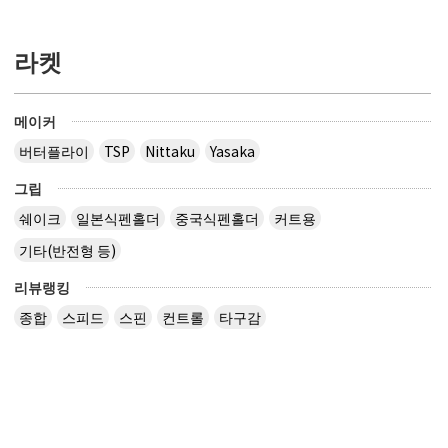
라켓
메이커
버터플라이
TSP
Nittaku
Yasaka
그립
쉐이크
일본식펜홀더
중국식펜홀더
커트용
기타(반전형 등)
리뷰랭킹
종합
스피드
스핀
컨트롤
타구감