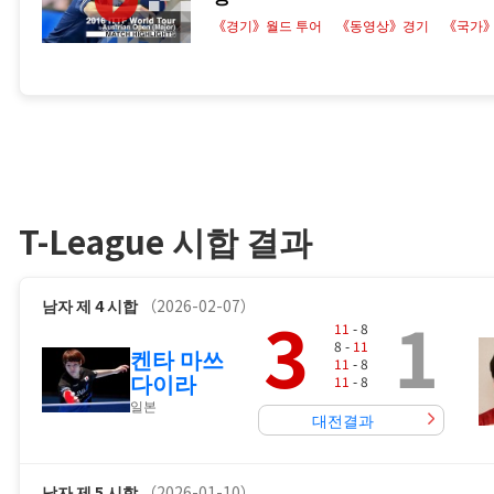
《경기》월드 투어
《동영상》경기
《국가
T-League 시합 결과
남자
제 4 시합
（2026-02-07）
3
1
11
- 8
8 -
11
켄타 마쓰
11
- 8
다이라
11
- 8
일본
대전결과
남자
제 5 시합
（2026-01-10）