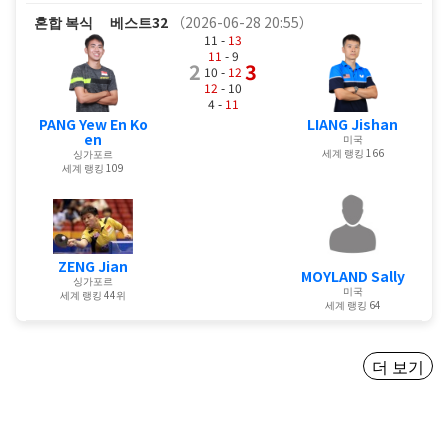
혼합 복식
베스트32
（2026-06-28 20:55）
11 -
13
11
- 9
2
3
10 -
12
12
- 10
4 -
11
PANG Yew En Ko
LIANG Jishan
en
미국
세계 랭킹 166
싱가포르
세계 랭킹 109
ZENG Jian
MOYLAND Sally
싱가포르
미국
세계 랭킹 44위
세계 랭킹 64
더 보기