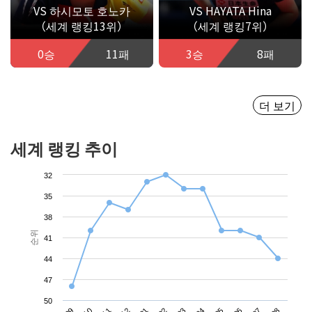
VS 하시모토 호노카
VS HAYATA Hina
（세계 랭킹13위）
（세계 랭킹7위）
0승
11패
3승
8패
더 보기
세계 랭킹 추이
32
35
38
순위
41
44
47
50