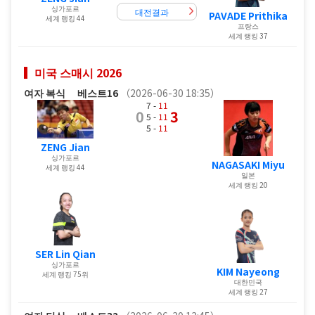
싱가포르
대전결과
PAVADE Prithika
세계 랭킹 44
프랑스
세계 랭킹 37
미국 스매시 2026
여자 복식
베스트16
（2026-06-30 18:35）
7 -
11
0
3
5 -
11
5 -
11
ZENG Jian
싱가포르
NAGASAKI Miyu
세계 랭킹 44
일본
세계 랭킹 20
SER Lin Qian
싱가포르
KIM Nayeong
세계 랭킹 75위
대한민국
세계 랭킹 27