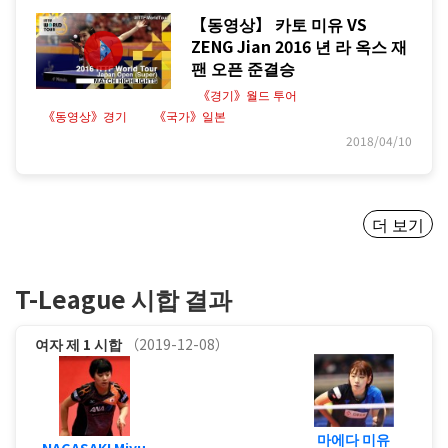
【동영상】 카토 미유 VS
ZENG Jian 2016 년 라 옥스 재
팬 오픈 준결승
《경기》월드 투어
《동영상》경기
《국가》일본
2018/04/10
더 보기
T-League 시합 결과
여자
제 1 시합
（2019-12-08）
마에다 미유
NAGASAKI Miyu