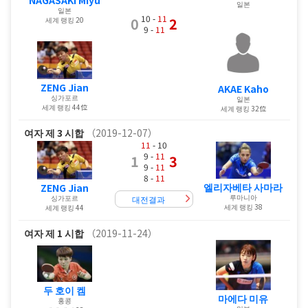
일본
일본
10 -
11
0
2
세계 랭킹 20
9 -
11
ZENG Jian
AKAE Kaho
싱가포르
일본
세계 랭킹 44位
세계 랭킹 32位
여자
제 3 시합
（2019-12-07）
11
- 10
9 -
11
1
3
9 -
11
8 -
11
엘리자베타 사마라
ZENG Jian
루마니아
싱가포르
대전결과
세계 랭킹 38
세계 랭킹 44
여자
제 1 시합
（2019-11-24）
두 호이 켐
마에다 미유
홍콩