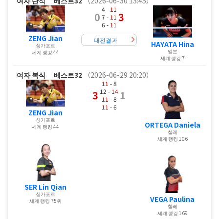
여자 단식
베스트32
（2026-06-30 13:45）
4 -
11
0
3
7 -
11
6 -
11
ZENG Jian
대전결과
HAYATA Hina
싱가포르
일본
세계 랭킹 44
세계 랭킹 7
여자 복식
베스트32
（2026-06-29 20:20）
11
- 8
12 -
14
3
1
11
- 8
11
- 6
ZENG Jian
싱가포르
ORTEGA Daniela
세계 랭킹 44
칠레
세계 랭킹 106
SER Lin Qian
싱가포르
VEGA Paulina
세계 랭킹 75위
칠레
세계 랭킹 169