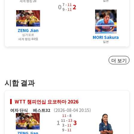
일본
세계 랭킹 28
7 -
11
0
2
9 -
11
ZENG Jian
싱가포르
MORI Sakura
세계 랭킹 44位
일본
더 보기
시합 결과
WTT 챔피언십 요코하마 2026
여자 단식
베스트32
（2026-08-04 20:15）
11
- 8
11 -
13
1
3
3 -
11
9 -
11
ZENG Jian