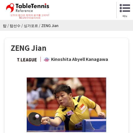
모두의 평가로 최적의 용구를 고르자!
메뉴
NO.1탁구리뷰사이트
탑
/
탑선수
/
싱가포르
/
ZENG Jian
ZENG Jian
Kinoshita Abyell Kanagawa