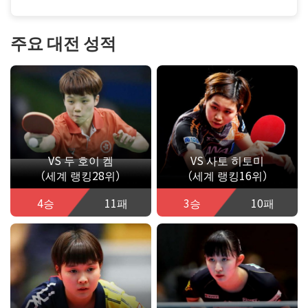
주요 대전 성적
VS 두 호이 켐
VS 사토 히토미
（세계 랭킹28위）
（세계 랭킹16위）
4승
11패
3승
10패