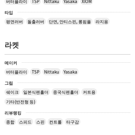
버터플라이
TSP
Nittaku
Yasaka
XIOM
타입
평면러버
돌출러버
단면, 안티스핀, 롱핌플
라지용
라켓
메이커
버터플라이
TSP
Nittaku
Yasaka
그립
쉐이크
일본식펜홀더
중국식펜홀더
커트용
기타(반전형 등)
리뷰랭킹
종합
스피드
스핀
컨트롤
타구감