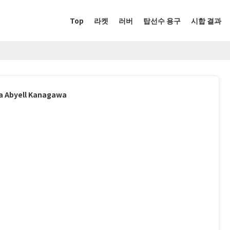
Top
라켓
러버
탑선수 용구
시합 결과
a Abyell Kanagawa