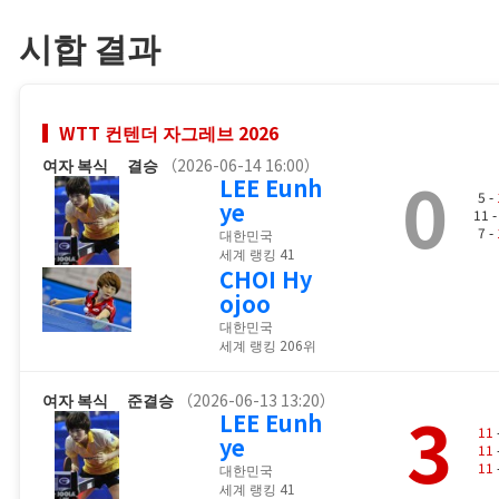
시합 결과
WTT 컨텐더 자그레브 2026
여자 복식
결승
（2026-06-14 16:00）
0
LEE Eunh
5 -
ye
11 
7 -
대한민국
세계 랭킹 41
CHOI Hy
ojoo
대한민국
세계 랭킹 206위
여자 복식
준결승
（2026-06-13 13:20）
3
LEE Eunh
11
ye
11
11
대한민국
세계 랭킹 41