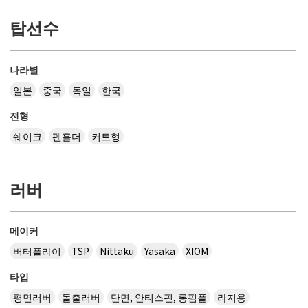
탑선수
나라별
일본
중국
독일
한국
전형
쉐이크
펜홀더
커트형
러버
메이커
버터플라이
TSP
Nittaku
Yasaka
XIOM
타입
평면러버
돌출러버
단면, 안티스핀, 롱핌플
라지용