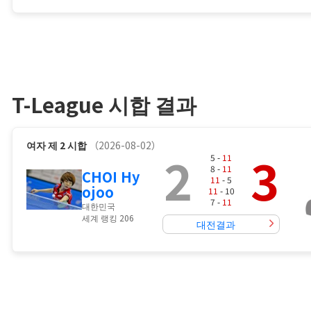
T-League 시합 결과
여자
제 2 시합
（2026-08-02）
2
3
5 -
11
8 -
11
CHOI Hy
11
- 5
ojoo
11
- 10
7 -
11
대한민국
세계 랭킹 206
대전결과