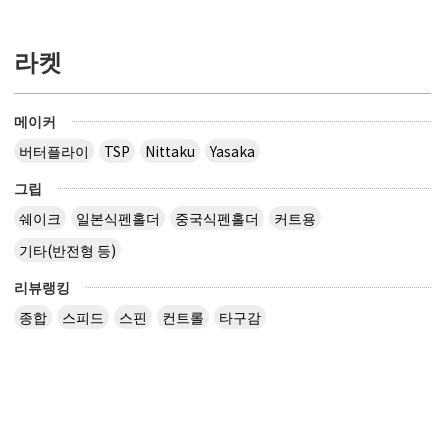
라켓
메이커
버터플라이
TSP
Nittaku
Yasaka
그립
쉐이크
일본식펜홀더
중국식펜홀더
커트용
기타(반전형 등)
리뷰랭킹
종합
스피드
스핀
컨트롤
타구감