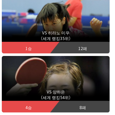
VS 히라노 미우
（세계 랭킹35위）
1승
12패
VS 양하은
（세계 랭킹54위）
4승
8패