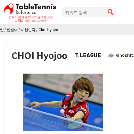
모두의 평가로 최적의 용구를 고르
자!
NO.1탁구리뷰사이트
탑
/
탑선수
/
대한민국
/
Choi Hyojoo
CHOI Hyojoo
Kinoshit