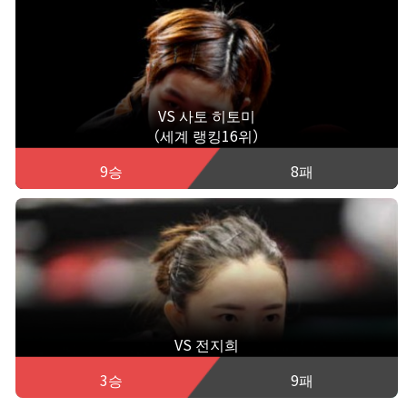
VS 사토 히토미
（세계 랭킹16위）
9승
8패
VS 전지희
3승
9패