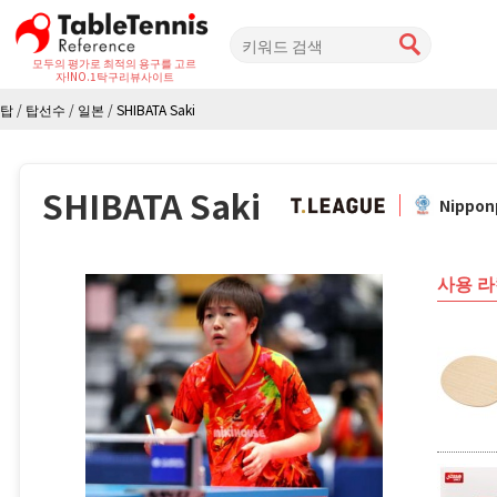
모두의 평가로 최적의 용구를 고르
자!
NO.1탁구리뷰사이트
탑
/
탑선수
/
일본
/
SHIBATA Saki
SHIBATA Saki
Nippon
사용 라