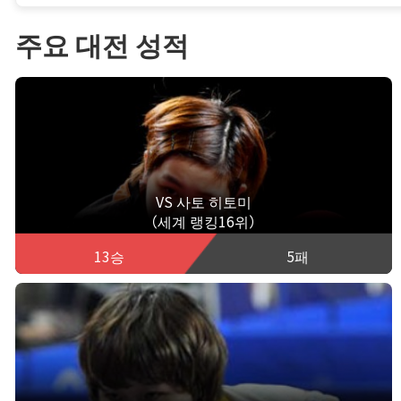
주요 대전 성적
VS 사토 히토미
（세계 랭킹16위）
13승
5패