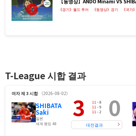
【동영상】ANDO Minami VS SHIBA
《경기》월드 투어
《동영상》경기
《국가
T-League 시합 결과
여자
제 3 시합
（2026-08-02）
3
0
11
- 8
SHIBATA
11
- 9
Saki
11
- 2
일본
세계 랭킹 48
대전결과