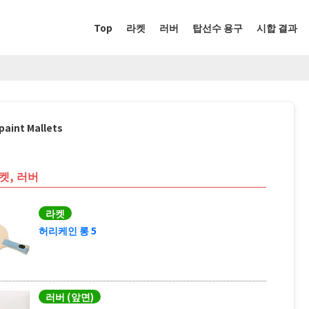
Top
라켓
러버
탑선수 용구
시합 결과
paint Mallets
켓, 러버
라켓
허리케인 롱 5
러버 (앞면)