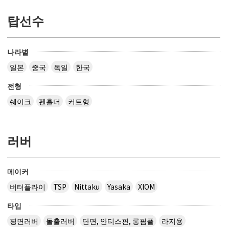
탑선수
나라별
일본
중국
독일
한국
전형
쉐이크
펜홀더
커트형
러버
메이커
버터플라이
TSP
Nittaku
Yasaka
XIOM
타입
평면러버
돌출러버
단면, 안티스핀, 롱핌플
라지용