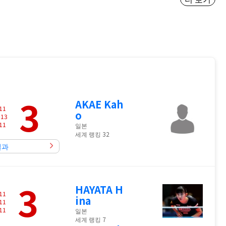
3
AKAE Kah
11
o
-
13
11
일본
세계 랭킹 32
결과
3
HAYATA H
11
ina
11
11
일본
세계 랭킹 7