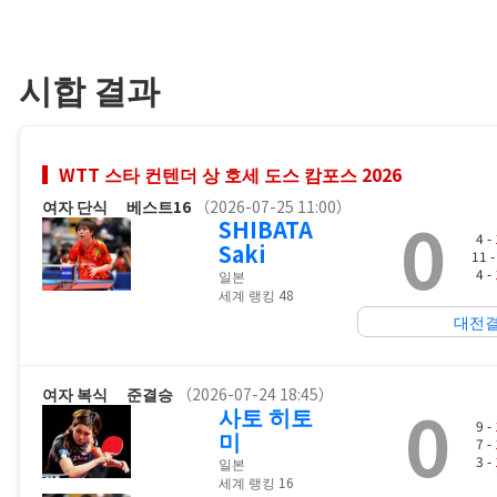
시합 결과
WTT 스타 컨텐더 상 호세 도스 캄포스 2026
여자 단식
베스트16
（2026-07-25 11:00）
0
SHIBATA
4 -
Saki
11 
4 -
일본
세계 랭킹 48
대전
여자 복식
준결승
（2026-07-24 18:45）
0
사토 히토
9 -
미
7 -
3 -
일본
세계 랭킹 16