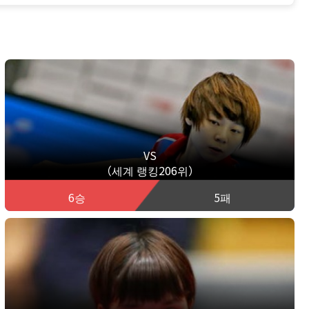
VS
（세계 랭킹206위）
6승
5패