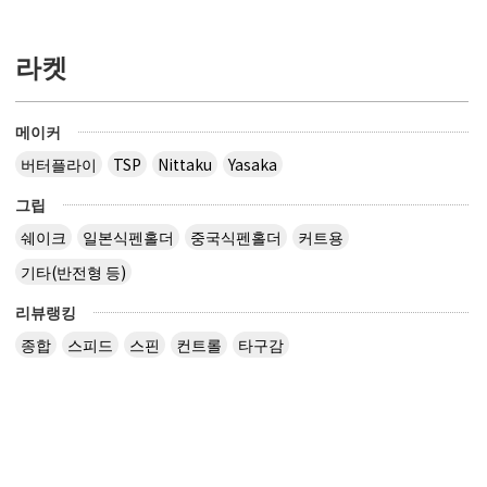
라켓
메이커
버터플라이
TSP
Nittaku
Yasaka
그립
쉐이크
일본식펜홀더
중국식펜홀더
커트용
기타(반전형 등)
리뷰랭킹
종합
스피드
스핀
컨트롤
타구감