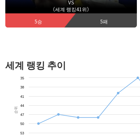
VS
（세계 랭킹41위）
5승
5패
세계 랭킹 추이
35
38
41
44
순위
47
50
53