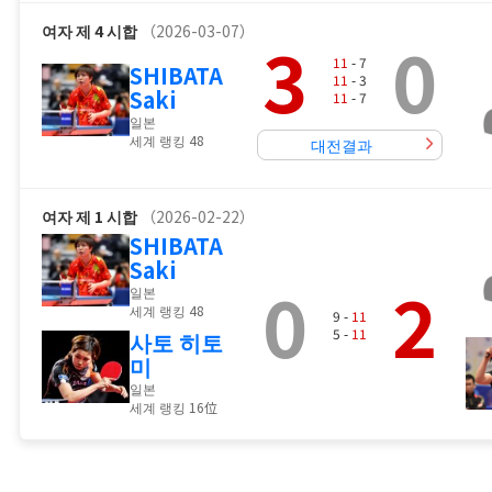
여자
제 4 시합
（2026-03-07）
3
0
11
- 7
SHIBATA
11
- 3
Saki
11
- 7
일본
세계 랭킹 48
대전결과
여자
제 1 시합
（2026-02-22）
SHIBATA
Saki
0
2
일본
세계 랭킹 48
9 -
11
5 -
11
사토 히토
미
일본
세계 랭킹 16位