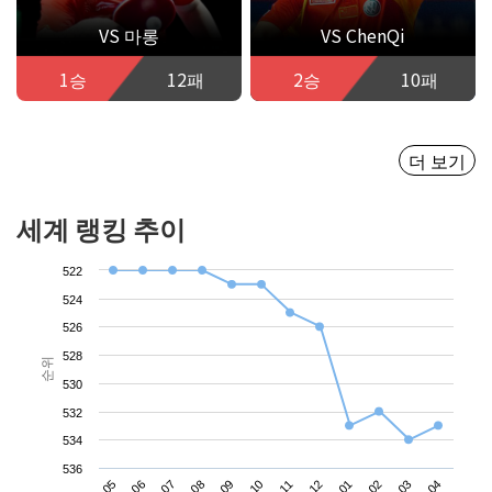
VS 마롱
VS ChenQi
1승
12패
2승
10패
더 보기
세계 랭킹 추이
522
524
526
528
순위
530
532
534
536