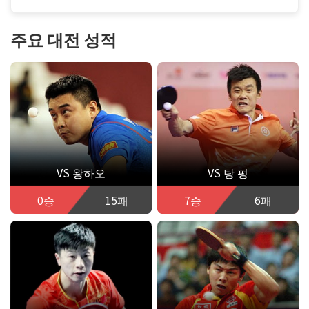
주요 대전 성적
VS 왕하오
VS 탕 펑
0승
15패
7승
6패