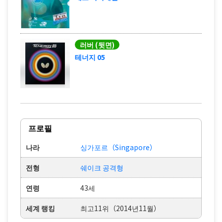
러버 (뒷면)
테너지 05
프로필
나라
싱가포르（Singapore）
전형
쉐이크 공격형
연령
43세
세계 랭킹
최고11위（2014년11월）