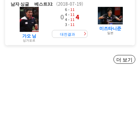
남자 싱글
베스트32
（2018-07-19）
6 -
11
4 -
11
0
4
4 -
11
3 -
11
미즈타니준
일본
대전결과
가오 닝
싱가포르
더 보기