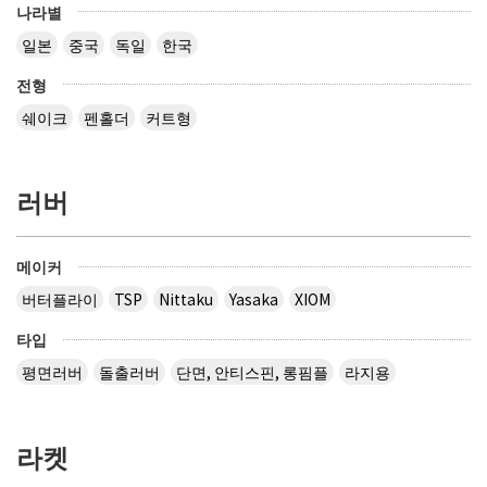
나라별
일본
중국
독일
한국
전형
쉐이크
펜홀더
커트형
러버
메이커
버터플라이
TSP
Nittaku
Yasaka
XIOM
타입
평면러버
돌출러버
단면, 안티스핀, 롱핌플
라지용
라켓