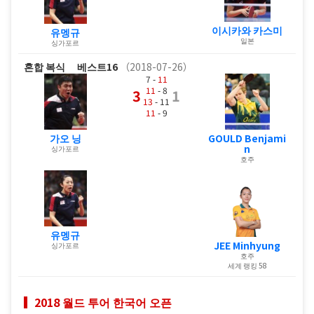
이시카와 카스미
유멩규
일본
싱가포르
혼합 복식
베스트16
（2018-07-26）
7 -
11
11
- 8
3
1
13
- 11
11
- 9
가오 닝
GOULD Benjami
n
싱가포르
호주
유멩규
JEE Minhyung
싱가포르
호주
세계 랭킹 58
2018 월드 투어 한국어 오픈