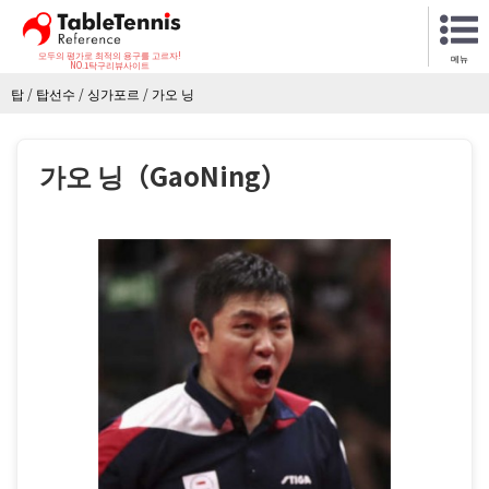
모두의 평가로 최적의 용구를 고르자!
메뉴
NO.1탁구리뷰사이트
탑
/
탑선수
/
싱가포르
/
가오 닝
가오 닝（GaoNing）