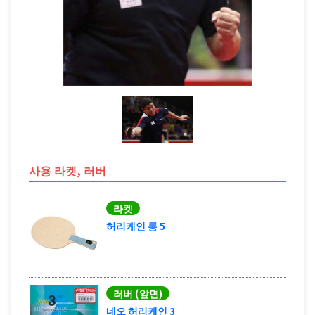
사용 라켓, 러버
라켓
허리케인 롱 5
러버 (앞면)
네오 허리케인 3