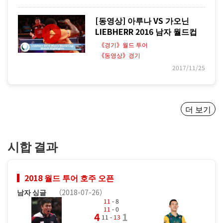
[동영상] 아루나 VS 가오닌
LIEBHERR 2016 남자 월드컵
《경기》월드 투어
《동영상》경기
2017/11/25
더 보기
시합 결과
2018 월드 투어 호주 오픈
남자 싱글
（2018-07-26）
11
- 8
11
- 0
4
1
11 -
13