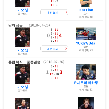
11
- 2
11
- 6
가오 닝
LUU Finn
대전결과
싱가포르
호주
세계 랭킹 48
남자 싱글
（2018-07-26）
8 -
11
9 -
11
0
4
8 -
11
7 -
11
YUKIYA Uda
일본
대전결과
가오 닝
세계 랭킹 23
싱가포르
혼합 복식
준준결승
（2018-07-26）
5 -
11
9 -
11
1
3
12
- 10
5 -
11
요시무라 마하루
가오 닝
일본
세계 랭킹 51
싱가포르