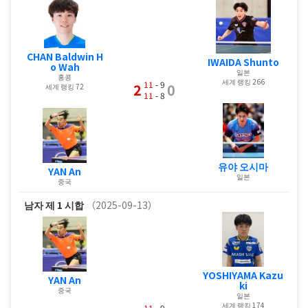
CHAN Baldwin H
IWAIDA Shunto
o Wah
일본
홍콩
세계 랭킹 266
11
- 9
2
0
세계 랭킹 72
11
- 8
유야 오시마
YAN An
일본
중국
남자
제 1 시합
（2025-09-13）
YOSHIYAMA Kazu
YAN An
ki
중국
일본
세계 랭킹 174
11
- 9