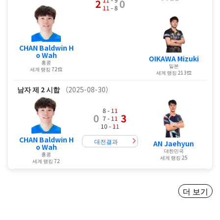
2
0
11
- 8
CHAN Baldwin H
o Wah
OIKAWA Mizuki
홍콩
일본
세계 랭킹 72位
세계 랭킹 213位
남자
제 2 시합
（2025-08-30）
8 -
11
0
3
7 -
11
10 -
11
CHAN Baldwin H
대전결과
AN Jaehyun
o Wah
대한민국
홍콩
세계 랭킹 25
세계 랭킹 72
더 보기