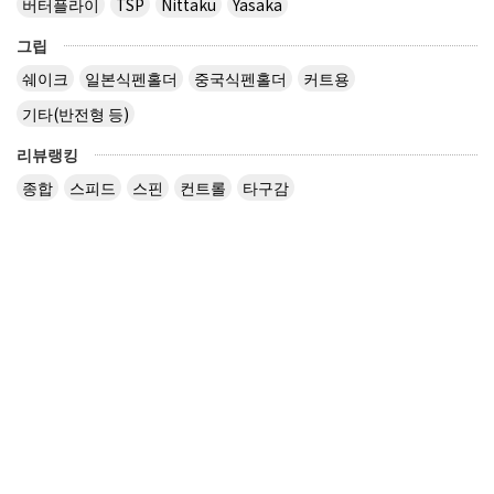
버터플라이
TSP
Nittaku
Yasaka
그립
쉐이크
일본식펜홀더
중국식펜홀더
커트용
기타(반전형 등)
리뷰랭킹
종합
스피드
스핀
컨트롤
타구감