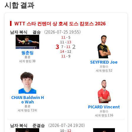
시합 결과
WTT 스타 컨텐더 상 호세 도스 캄포스 2026
남자 복식
결승
（2026-07-25 19:55）
11
- 5
11 -
13
3
2
7 -
11
14
- 12
웡춘팅
11
- 9
홍콩
세계 랭킹 38
SEYFRIED Joe
프랑스
세계 랭킹 52
CHAN Baldwin H
o Wah
홍콩
PICARD Vincent
세계 랭킹 72위
프랑스
세계 랭킹 136
남자 복식
준결승
（2026-07-24 19:20）
10 -
12