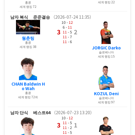
세계 랭킹 22
홍콩
세계 랭킹 72
남자 복식
준준결승
（2026-07-24 11:35）
10 -
12
6 -
11
3
2
11
- 5
11
- 7
웡춘팅
11
- 6
홍콩
세계 랭킹 38
JORGIC Darko
슬로베니아
세계 랭킹 15
CHAN Baldwin H
o Wah
홍콩
KOZUL Deni
세계 랭킹 72위
슬로베니아
세계 랭킹 97
남자 단식
베스트64
（2026-07-23 13:20）
10 -
12
11
- 5
3
1
11
- 2
11
- 5