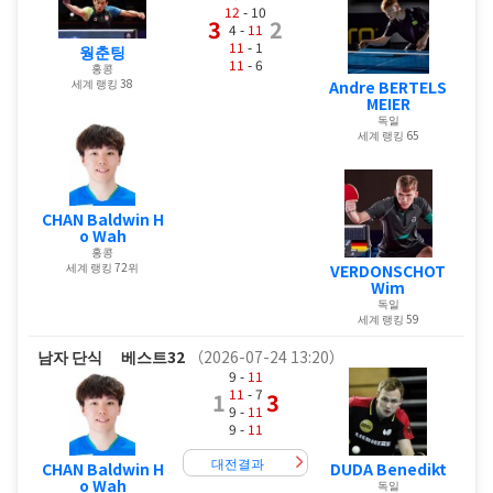
12
- 10
3
2
4 -
11
11
- 1
웡춘팅
11
- 6
홍콩
세계 랭킹 38
Andre BERTELS
MEIER
독일
세계 랭킹 65
CHAN Baldwin H
o Wah
홍콩
세계 랭킹 72위
VERDONSCHOT
Wim
독일
세계 랭킹 59
남자 단식
베스트32
（2026-07-24 13:20）
9 -
11
11
- 7
1
3
9 -
11
9 -
11
대전결과
CHAN Baldwin H
DUDA Benedikt
o Wah
독일