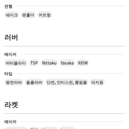
전형
쉐이크
펜홀더
커트형
러버
메이커
버터플라이
TSP
Nittaku
Yasaka
XIOM
타입
평면러버
돌출러버
단면, 안티스핀, 롱핌플
라지용
라켓
메이커