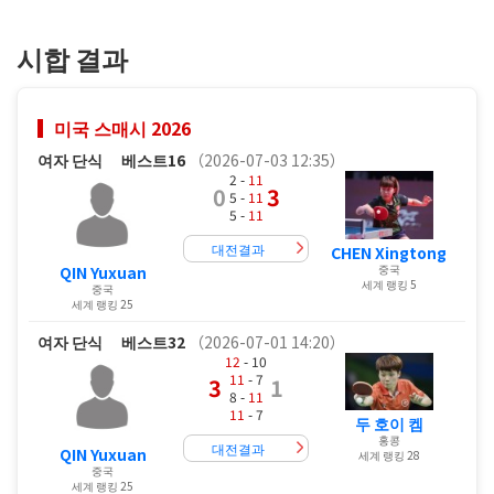
시합 결과
미국 스매시 2026
여자 단식
베스트16
（2026-07-03 12:35）
2 -
11
0
3
5 -
11
5 -
11
대전결과
CHEN Xingtong
중국
QIN Yuxuan
세계 랭킹 5
중국
세계 랭킹 25
여자 단식
베스트32
（2026-07-01 14:20）
12
- 10
11
- 7
3
1
8 -
11
11
- 7
두 호이 켐
홍콩
대전결과
QIN Yuxuan
세계 랭킹 28
중국
세계 랭킹 25