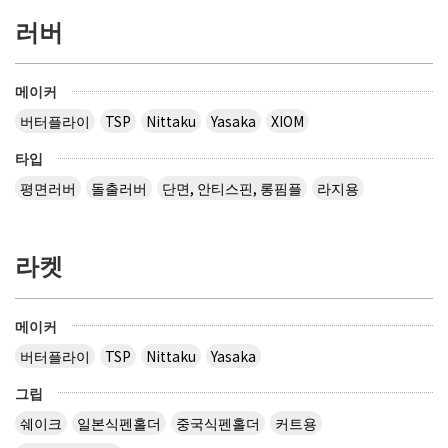
러버
메이커
버터플라이
TSP
Nittaku
Yasaka
XIOM
타입
평면러버
돌출러버
단면, 안티스핀, 롱핌플
라지용
라켓
메이커
버터플라이
TSP
Nittaku
Yasaka
그립
쉐이크
일본식펜홀더
중국식펜홀더
커트용