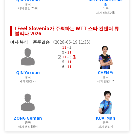
a
중국
세계 랭킹 25위
미국
세계 랭킹 148
I Feel Slovenia가 주최하는 WTT 스타 컨텐더 류
블랴나 2026
여자 복식
준준결승
（2026-06-19 11:35）
11
- 5
9 -
11
2
3
11
- 5
5 -
11
6 -
11
QIN Yuxuan
CHEN Yi
중국
중국
세계 랭킹 25
세계 랭킹 12
ZONG Geman
KUAI Man
중국
중국
세계 랭킹 86위
세계 랭킹 4