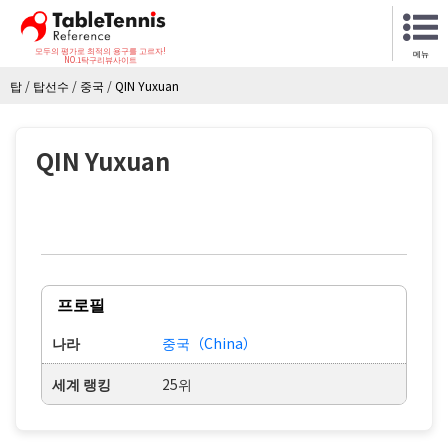
모두의 평가로 최적의 용구를 고르자!
메뉴
NO.1탁구리뷰사이트
탑
/
탑선수
/
중국
/
QIN Yuxuan
QIN Yuxuan
프로필
나라
중국（China）
세계 랭킹
25위