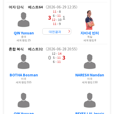
여자 단식
베스트64
（2026-06-29 12:35）
11
- 8
6 -
11
3
1
12
- 10
11
- 9
대전결과
QIN Yuxuan
자비네 빈터
중국
독일
세계 랭킹 25
세계 랭킹 8
혼합 복식
베스트32
（2026-06-28 20:55）
12 -
14
0
3
5 -
11
6 -
11
BOTHA Bosman
NARESH Nandan
미국
미국
세계 랭킹 555
세계 랭킹 150
QIN Yuxuan
REYES LAI Jessic