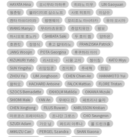
HAYATA Hina
요시무라 마하루
히라노 미우
LIN Gaoyuan
웡춘팅
블라디미르 삼소노프
사토 히토미
이상수
켄타 마쓰다이라
펑톈웨이
모리조노 마사타카
유야 오시마
WANG Manyu
무라마츠유토
츄앙치유안
팡보
하시모토 호노카
SHIBATA Saki
두 호이 켐
양하은
호콴킷
정영식
휴고 칼데라노
FRANZISKA Patrick
JANG Woojin
POTA Georgina
후쿠하라 아이
KIZUKURI Yuto
리샤오샤
시몽 고지
쳉이칭
KATO Miyu
SUN Yingsha
리앙징쿤
전지희
주세혁
한잉
ZHOU Yu
LIM Jonghoon
CHEN Chien-An
HAMAMOTO Yui
왕하오
HACHARD Antoine
FALCK Mattias
FLORE Tristan
SZOCS Bernadette
EKHOLM Matilda
OIKAWA Mizuki
SHIOMI Maki
YAN An
우에다 진
페트리사 솔자
CHEN Xingtong
FILUS Ruwen
KARLSSON Kristian
마르코스 프레이타스
조나단 그로스
CHO Seungmin
SZUDI Adam
가오 닝
콰드리 아루나
폴 드린크홀
AKKUZU Can
PERGEL Szandra
SHAN Xiaona