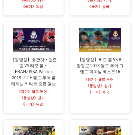
《국가》독일
《국가》중국
【동영상】호콴킷・웡춘
【동영상】티모 볼 VS 리
팅 VS 티모 볼・
앙징쿤 2018 월드 투어 그
FRANZISKA Patrick
랜드 파이널 베스트16
2019 ITTF 월드 투어 플
《경기》월드 투어
래티넘 카타르 오픈 결승
《동영상》경기
《경기》월드 투어
《국가》중국
《동영상》경기
《국가》독일