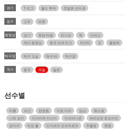
경기
T 리그
월드 투어
전일본 선수권
공구
고무
라켓
동영상
경기
뒷면 타법
리시브
백
서비스
재미 동영상
중국 슈퍼 리그
치키타
포
올림픽
탁구장
탁구 교실
탁구 바
탁구장
국가
중국
독일
일본
선수별
마롱
쉬신
판젠동
이토 미마
딩닝
류스원
니와 코키
이시카와 카스미
미즈타니준
하리모토 토모카즈
장지커
티모 볼
드미트리 오브차로프
주율링
첸멩