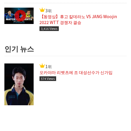
3위
【동영상】휴고 칼데라노 VS JANG Woojin
2022 WTT 경쟁자 결승
3,416 Views
인기 뉴스
1위
오카야마 리벳츠에 조 대성선수가 신가입
574 Views