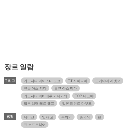
장르 일람
T 리그
키노시타 마이스터 도쿄
T.T 사이타마
오카야마 리벳쯔
규슈 아스 티다
류큐 아스 티다
키노시타 아비에루 카나가와
TOP 나고야
일본 생명 레드 엘프
일본 페인트 마렛쯔
戦型
쉐이크
입자 고
주치의
중국식
펜
표 소프트웨어