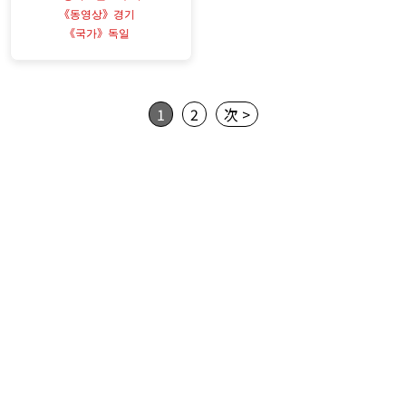
《동영상》경기
《국가》독일
1
2
次 >