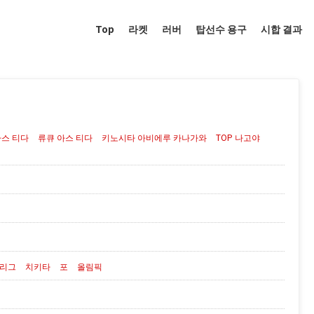
Top
라켓
러버
탑선수 용구
시합 결과
아스 티다
류큐 아스 티다
키노시타 아비에루 카나가와
TOP 나고야
 리그
치키타
포
올림픽