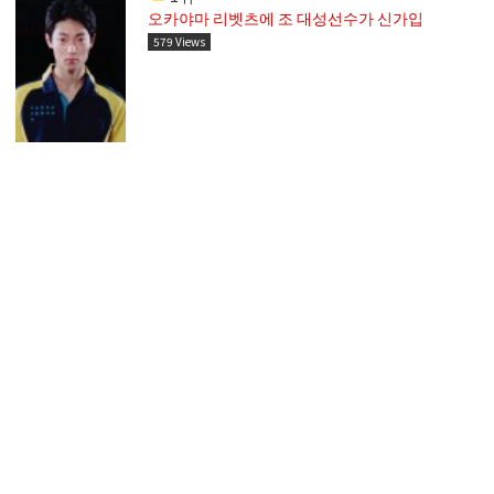
오카야마 리벳츠에 조 대성선수가 신가입
579 Views