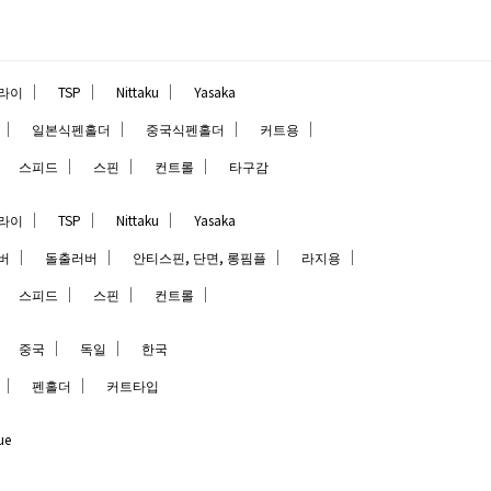
｜
｜
｜
라이
TSP
Nittaku
Yasaka
｜
｜
｜
｜
일본식펜홀더
중국식펜홀더
커트용
｜
｜
｜
｜
스피드
스핀
컨트롤
타구감
｜
｜
｜
라이
TSP
Nittaku
Yasaka
｜
｜
｜
｜
버
돌출러버
안티스핀, 단면, 롱핌플
라지용
｜
｜
｜
｜
스피드
스핀
컨트롤
｜
｜
｜
중국
독일
한국
｜
｜
펜홀더
커트타입
ue