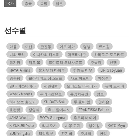
국가
중국
독일
일본
선수별
마롱
쉬신
판젠동
이토 미마
딩닝
류스원
니와 코키
이시카와 카스미
미즈타니준
하리모토 토모카즈
장지커
티모 볼
드미트리 오브차로프
주율링
첸멩
HAYATA Hina
요시무라 마하루
히라노 미우
LIN Gaoyuan
웡춘팅
블라디미르 삼소노프
사토 히토미
이상수
켄타 마쓰다이라
펑톈웨이
모리조노 마사타카
유야 오시마
WANG Manyu
무라마츠유토
츄앙치유안
팡보
하시모토 호노카
SHIBATA Saki
두 호이 켐
양하은
호콴킷
정영식
휴고 칼데라노
FRANZISKA Patrick
JANG Woojin
POTA Georgina
후쿠하라 아이
KIZUKURI Yuto
리샤오샤
시몽 고지
쳉이칭
KATO Miyu
SUN Yingsha
리앙징쿤
전지희
주세혁
한잉