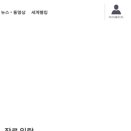
뉴스・동영상
세계랭킹
마이페이지
장르 일람