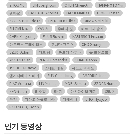
ZHOU Yu
LIM Jonghoon
CHEN Chien-An
HAMAMOTO Yui
왕하오
HACHARD Antoine
FALCK Mattias
FLORE Tristan
SZOCS Bernadette
EKHOLM Matilda
OIKAWA Mizuki
SHIOMI Maki
YAN An
우에다 진
페트리사 솔자
CHEN Xingtong
FILUS Ruwen
KARLSSON Kristian
마르코스 프레이타스
조나단 그로스
CHO Seungmin
SZUDI Adam
가오 닝
콰드리 아루나
폴 드린크홀
AKKUZU Can
PERGEL Szandra
SHAN Xiaona
TSUBOI Gustavo
스테판 페걸
시오노 마사토
엘리자베타 사마라
SUN Chia-Hung
LAMADRID Juan
DIAZ Adriana
LIN Yun-Ju
MORI Sakura
SZOCS Hunor
ZENG Jian
리호칭
마 린
마츠다이라 켄지
왕리친
우양
티아고 아폴로니아
티에야나
CHOI Hyojoo
ROBINOT Quentin
인기 동영상