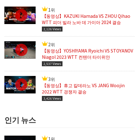
1위
【동영상】KAZUKI Hamada VS ZHOU Qihao
WTT 피더 빌라 노바 데 가이아 2024 결승
2,126 Views
2위
【동영상】YOSHIYAMA Ryoichi VS STOYANOV
Niagol 2023 WTT 컨텐더 타이위안
2,537 Views
3위
【동영상】휴고 칼데라노 VS JANG Woojin
2022 WTT 경쟁자 결승
3,426 Views
인기 뉴스
1위