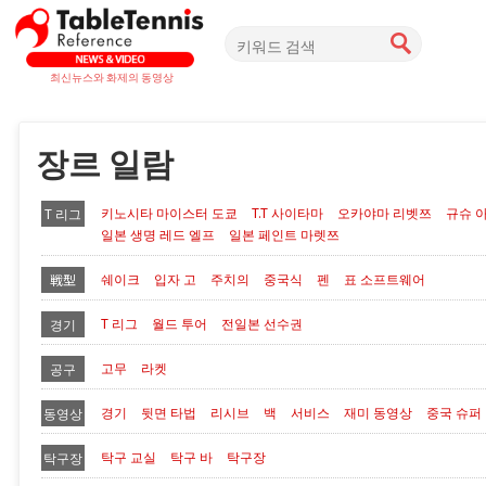
최신뉴스와 화제의 동영상
장르 일람
키노시타 마이스터 도쿄
T.T 사이타마
오카야마 리벳쯔
규슈 
T 리그
일본 생명 레드 엘프
일본 페인트 마렛쯔
쉐이크
입자 고
주치의
중국식
펜
표 소프트웨어
戦型
T 리그
월드 투어
전일본 선수권
경기
고무
라켓
공구
경기
뒷면 타법
리시브
백
서비스
재미 동영상
중국 슈퍼
동영상
탁구 교실
탁구 바
탁구장
탁구장