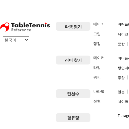
메이커
버터플
라켓 찾기
그립
쉐이크
랭킹
종합
메이커
버터플
러버 찾기
타입
평면러
랭킹
종합
나라별
일본
탑선수
전형
쉐이크
T-Leag
함유량