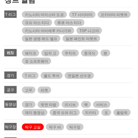
T 리그
키노시타 마이스터 도쿄
T.T 사이타마
오카야마 리벳쯔
규슈 아스 티다
류큐 아스 티다
키노시타 아비에루 카나가와
TOP 나고야
일본 생명 레드 엘프
일본 페인트 마렛쯔
戦型
쉐이크
입자 고
주치의
중국식
펜
표 소프트웨어
경기
T 리그
월드 투어
전일본 선수권
공구
고무
라켓
동영상
경기
뒷면 타법
리시브
백
서비스
재미 동영상
중국 슈퍼 리그
치키타
포
올림픽
탁구장
탁구 교실
탁구 바
탁구장