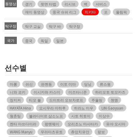
동영상
경기
뒷면 타법
리시브
백
서비스
재미 동영상
중국 슈퍼 리그
치키타
포
올림픽
탁구장
탁구 교실
탁구 바
탁구장
국가
중국
독일
일본
선수별
마롱
쉬신
판젠동
이토 미마
딩닝
류스원
니와 코키
이시카와 카스미
미즈타니준
하리모토 토모카즈
장지커
티모 볼
드미트리 오브차로프
주율링
첸멩
HAYATA Hina
요시무라 마하루
히라노 미우
LIN Gaoyuan
웡춘팅
블라디미르 삼소노프
사토 히토미
이상수
켄타 마쓰다이라
펑톈웨이
모리조노 마사타카
유야 오시마
WANG Manyu
무라마츠유토
츄앙치유안
팡보