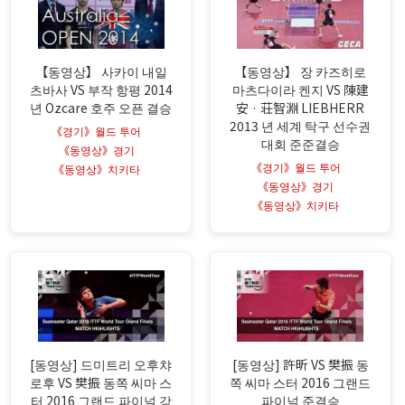
【동영상】 사카이 내일
【동영상】 장 카즈히로
츠바사 VS 부작 항평 2014
마츠다이라 켄지 VS 陳建
년 Ozcare 호주 오픈 결승
安 · 荘智淵 LIEBHERR
2013 년 세계 탁구 선수권
《경기》월드 투어
대회 준준결승
《동영상》경기
《경기》월드 투어
《동영상》치키타
《동영상》경기
《동영상》치키타
[동영상] 드미트리 오후챠
[동영상] 許昕 VS 樊振 동
로후 VS 樊振 동쪽 씨마 스
쪽 씨마 스터 2016 그랜드
터 2016 그랜드 파이널 강
파이널 준결승