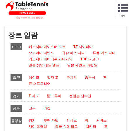
메뉴
최신뉴스와 화제의 동영상
장르 일람
키노시타 마이스터 도쿄
T.T 사이타마
T 리그
오카야마 리벳쯔
규슈 아스 티다
류큐 아스 티다
키노시타 아비에루 카나가와
TOP 나고야
일본 생명 레드 엘프
일본 페인트 마렛쯔
쉐이크
입자 고
주치의
중국식
펜
戦型
표 소프트웨어
T 리그
월드 투어
전일본 선수권
경기
고무
라켓
공구
경기
뒷면 타법
리시브
백
서비스
동영상
재미 동영상
중국 슈퍼 리그
치키타
포