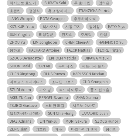
하시모토 호노카
SHIBATA Saki
두 호이 켐
양하은
호콴킷
정영식
휴고 칼데라노
FRANZISKA Patrick
JANG Woojin
POTA Georgina
후쿠하라 아이
KIZUKURI Yuto
리샤오샤
시몽 고지
쳉이칭
KATO Miyu
SUN Yingsha
리앙징쿤
전지희
주세혁
한잉
ZHOU Yu
LIM Jonghoon
CHEN Chien-An
HAMAMOTO Yui
왕하오
HACHARD Antoine
FALCK Mattias
FLORE Tristan
SZOCS Bernadette
EKHOLM Matilda
OIKAWA Mizuki
SHIOMI Maki
YAN An
우에다 진
페트리사 솔자
CHEN Xingtong
FILUS Ruwen
KARLSSON Kristian
마르코스 프레이타스
조나단 그로스
CHO Seungmin
SZUDI Adam
가오 닝
콰드리 아루나
폴 드린크홀
AKKUZU Can
PERGEL Szandra
SHAN Xiaona
TSUBOI Gustavo
스테판 페걸
시오노 마사토
엘리자베타 사마라
SUN Chia-Hung
LAMADRID Juan
DIAZ Adriana
LIN Yun-Ju
MORI Sakura
SZOCS Hunor
ZENG Jian
리호칭
마 린
마츠다이라 켄지
왕리친