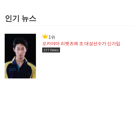
인기 뉴스
1위
오카야마 리벳츠에 조 대성선수가 신가입
577 Views