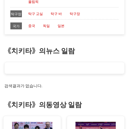
올림픽
탁구 교실
탁구 바
탁구장
탁구장
중국
독일
일본
국가
《치키타》의뉴스 일람
검색결과가 없습니다.
《치키타》의동영상 일람