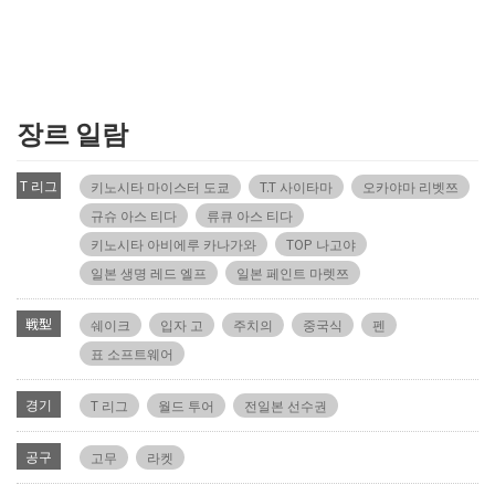
장르 일람
T 리그
키노시타 마이스터 도쿄
T.T 사이타마
오카야마 리벳쯔
규슈 아스 티다
류큐 아스 티다
키노시타 아비에루 카나가와
TOP 나고야
일본 생명 레드 엘프
일본 페인트 마렛쯔
戦型
쉐이크
입자 고
주치의
중국식
펜
표 소프트웨어
경기
T 리그
월드 투어
전일본 선수권
공구
고무
라켓