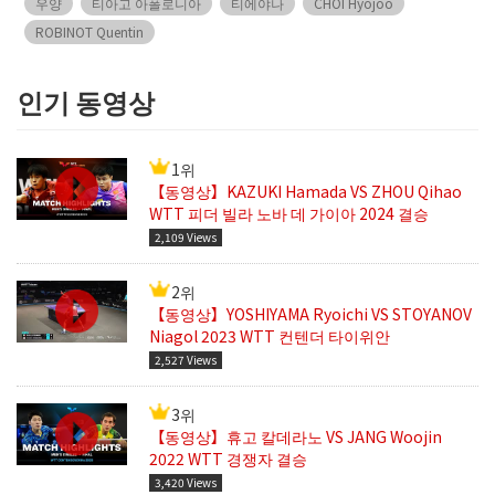
우양
티아고 아폴로니아
티에야나
CHOI Hyojoo
ROBINOT Quentin
인기 동영상
1위
【동영상】KAZUKI Hamada VS ZHOU Qihao
WTT 피더 빌라 노바 데 가이아 2024 결승
2,109 Views
2위
【동영상】YOSHIYAMA Ryoichi VS STOYANOV
Niagol 2023 WTT 컨텐더 타이위안
2,527 Views
3위
【동영상】휴고 칼데라노 VS JANG Woojin
2022 WTT 경쟁자 결승
3,420 Views